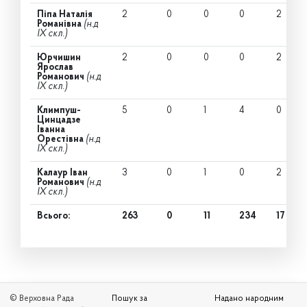
Піпа Наталія
2
0
0
0
2
Романівна
(н.д
IX скл.)
Юрчишин
2
0
0
0
2
Ярослав
Романович
(н.д
IX скл.)
Климпуш-
5
0
1
4
0
Цинцадзе
Іванна
Орестівна
(н.д
IX скл.)
Калаур Іван
3
0
1
0
2
Романович
(н.д
IX скл.)
Всього:
263
0
11
234
17
© Верховна Рада
Пошук за
Надано народним