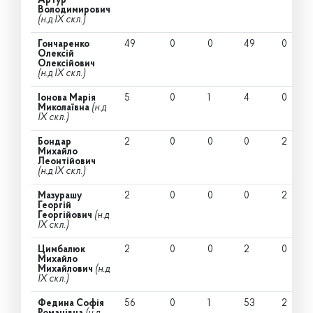
Артур
Володимирович
(н.д IX скл.)
Гончаренко
49
0
0
49
0
Олексій
Олексійович
(н.д IX скл.)
Іонова Марія
5
0
1
4
0
Миколаївна
(н.д
IX скл.)
Бондар
2
0
0
0
2
Михайло
Леонтійович
(н.д IX скл.)
Мазурашу
2
0
0
0
2
Георгій
Георгійович
(н.д
IX скл.)
Цимбалюк
2
0
0
2
0
Михайло
Михайлович
(н.д
IX скл.)
Федина Софія
56
0
1
53
2