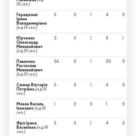
Романівна
(н.д
IX скл.)
Геращенко
5
0
1
4
0
Ірина
Володимирівна
(н.д IX скл.)
Юрченко
3
0
1
0
1
Олександр
Миколайович
(н.д IX скл.)
Павленко
54
0
1
53
0
Ростислав
Миколайович
(н.д IX скл.)
Сюмар Вікторія
5
0
1
4
0
Петрівна
(н.д IX
скл.)
Мокан Василь
1
0
0
1
0
Іванович
(н.д IX
скл.)
Фріз Ірина
5
0
1
4
0
Василівна
(н.д IX
скл.)