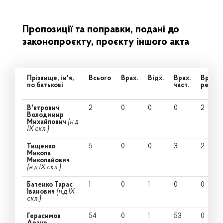
Пропозиції та поправки, подані до
законопроєкту, проєкту іншого акта
Прізвище, ім'я,
Всього
Врах.
Відх.
Врах.
Врах.
по батькові
част.
ред.
В'ятрович
2
0
0
0
2
Володимир
Михайлович
(н.д
IX скл.)
Тищенко
5
0
0
3
2
Микола
Миколайович
(н.д IX скл.)
Батенко Тарас
1
0
1
0
0
Іванович
(н.д IX
скл.)
Герасимов
54
0
1
53
0