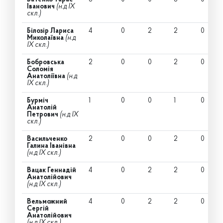
Іванович
(н.д IX
скл.)
Білозір Лариса
4
0
2
2
0
Миколаївна
(н.д
IX скл.)
Бобровська
2
0
0
2
0
Соломія
Анатоліївна
(н.д
IX скл.)
Бурміч
1
0
0
1
0
Анатолій
Петрович
(н.д IX
скл.)
Васильченко
2
0
0
2
0
Галина Іванівна
(н.д IX скл.)
Вацак Геннадій
4
0
2
2
0
Анатолійович
(н.д IX скл.)
Вельможний
4
0
2
2
0
Сергій
Анатолійович
(н.д IX скл.)