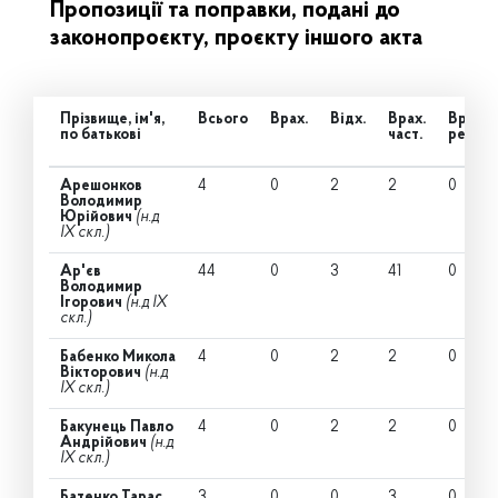
Пропозиції та поправки, подані до
законопроєкту, проєкту іншого акта
Прізвище, ім'я,
Всього
Врах.
Відх.
Врах.
Врах.
по батькові
част.
ред.
Арешонков
4
0
2
2
0
Володимир
Юрійович
(н.д
IX скл.)
Ар'єв
44
0
3
41
0
Володимир
Ігорович
(н.д IX
скл.)
Бабенко Микола
4
0
2
2
0
Вікторович
(н.д
IX скл.)
Бакунець Павло
4
0
2
2
0
Андрійович
(н.д
IX скл.)
Батенко Тарас
3
0
0
3
0