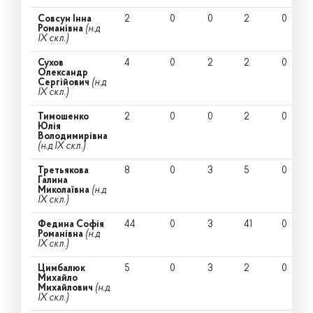
Совсун Інна
2
0
0
2
0
Романівна
(н.д
IX скл.)
Сухов
4
0
2
2
0
Олександр
Сергійович
(н.д
IX скл.)
Тимошенко
2
0
0
2
0
Юлія
Володимирівна
(н.д IX скл.)
Третьякова
8
0
3
5
0
Галина
Миколаївна
(н.д
IX скл.)
Федина Софія
44
0
3
41
0
Романівна
(н.д
IX скл.)
Цимбалюк
5
0
3
2
0
Михайло
Михайлович
(н.д
IX скл.)