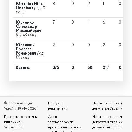
Южаніна Ніна
3
0
2
1
0
Петрівна
(н.д IX
скл.)
Юрченко
7
0
1
6
0
Олександр
Миколайович
(н.д IX скл.)
Юрчишин
2
0
0
2
0
Ярослав
Романович
(н.д
IX скл.)
Всього:
375
0
58
317
0
© Верховна Рада
Пошук за
Надано народним
України 1994—2026
реквізитами
депутатам України
Програмно-технічна
Архів
Надано народним
підтримка
—
законопроєктів,
депутатам України
Управління
проєктів інших актів
документів до ЗП