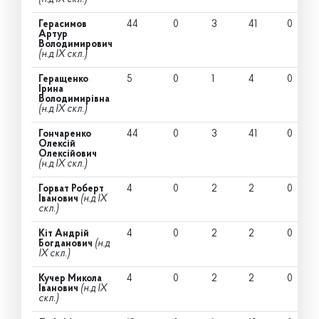
Герасимов
44
0
3
41
0
Артур
Володимирович
(н.д IX скл.)
Геращенко
5
0
1
4
0
Ірина
Володимирівна
(н.д IX скл.)
Гончаренко
44
0
3
41
0
Олексій
Олексійович
(н.д IX скл.)
Горват Роберт
4
0
2
2
0
Іванович
(н.д IX
скл.)
Кіт Андрій
4
0
2
2
0
Богданович
(н.д
IX скл.)
Кучер Микола
4
0
2
2
0
Іванович
(н.д IX
скл.)