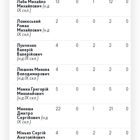
Лаба Михайло
13
0
1
12
0
Михайлович
(н.д
IX скл.)
Лозинський
2
0
0
2
0
Роман
Михайлович
(н.д
IX скл.)
Лунченко
4
0
2
2
0
Валерій
Валерійович
(н.д IX скл.)
Люшняк Микола
4
0
2
2
0
Володимирович
(н.д IX скл.)
Мамка Григорій
5
0
0
5
0
Миколайович
(н.д IX скл.)
Микиша
22
0
1
21
0
Дмитро
Сергійович
(н.д
IX скл.)
Мінько Сергій
4
0
2
2
0
Анатолійович