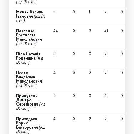
(н.д IX скл.)
Мокан Василь
3
0
1
2
0
Іванович
(н.д IX
скл.)
Павленко
44
0
3
41
0
Ростислав
Миколайович
(н.д IX скл.)
Піпа Наталія
2
0
0
2
0
Романівна
(н.д
IX скл.)
Поляк
4
0
2
2
0
Владіслав
Миколайович
(н.д IX скл.)
Припутень
6
0
0
6
0
Дмитро
Сергійович
(н.д
IX скл.)
Приходько
4
0
2
2
0
Борис
Вікторович
(н.д
IX скл.)