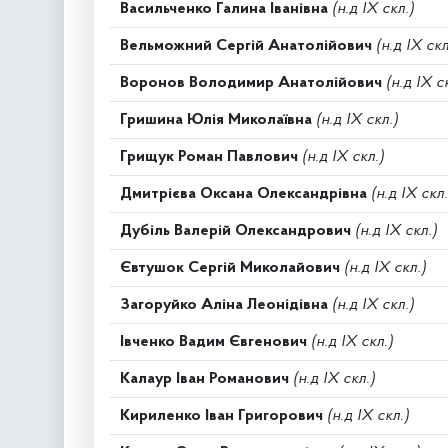
Васильченко Галина Іванівна
(н.д IX скл.)
Вельможний Сергій Анатолійович
(н.д IX скл
Воронов Володимир Анатолійович
(н.д IX с
Гришина Юлія Миколаївна
(н.д IX скл.)
Грищук Роман Павлович
(н.д IX скл.)
Дмитрієва Оксана Олександрівна
(н.д IX скл.
Дубіль Валерій Олександрович
(н.д IX скл.)
Євтушок Сергій Миколайович
(н.д IX скл.)
Загоруйко Аліна Леонідівна
(н.д IX скл.)
Івченко Вадим Євгенович
(н.д IX скл.)
Калаур Іван Романович
(н.д IX скл.)
Кириленко Іван Григорович
(н.д IX скл.)