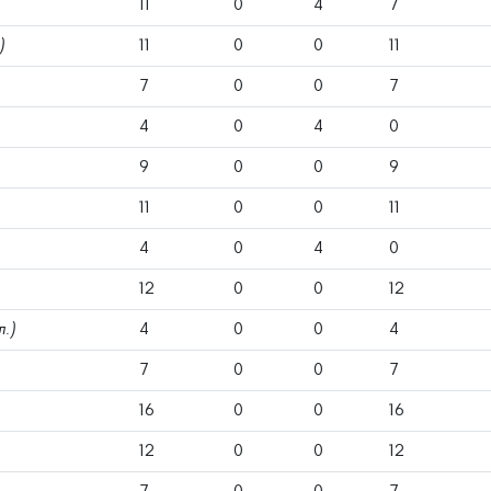
11
0
4
7
)
11
0
0
11
7
0
0
7
4
0
4
0
9
0
0
9
11
0
0
11
4
0
4
0
12
0
0
12
л.)
4
0
0
4
7
0
0
7
16
0
0
16
12
0
0
12