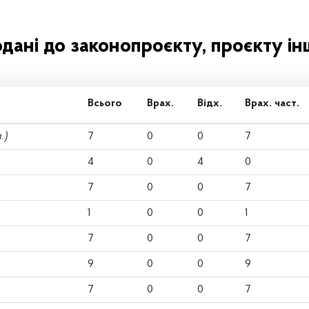
одані до законопроєкту, проєкту ін
Всього
Врах.
Відх.
Врах. част.
.)
7
0
0
7
4
0
4
0
7
0
0
7
1
0
0
1
7
0
0
7
9
0
0
9
7
0
0
7