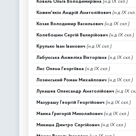
Коваль Ольга Володимирівна
(н.д IX скл.)
Кожем'якін Андрій Анатолійович
(н.д IX скл.
Козак Володимир Васильович
(н.д IX скл.)
Колебошин Сергій Валерійович
(н.д IX скл.)
Крулько Іван Іванович
(н.д IX скл.)
Лабунська Анжеліка Вікторівна
(н.д IX скл.)
Лис Олена Георгіївна
(н.д IX скл.)
Лозинський Роман Михайлович
(н.д IX скл.)
Лукашев Олександр Анатолійович
(н.д IX ск
Мазурашу Георгій Георгійович
(н.д IX скл.)
Мамка Григорій Миколайович
(н.д IX скл.)
Микиша Дмитро Сергійович
(н.д IX скл.)