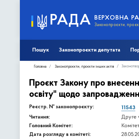
РАДА
ВЕРХОВНА Р
Законопроєкти, проєкт
Пошук
Законопроєкти депутата
Пор
Законотвор
Головна
Законопроєкти, проєкти інших актів
Проєкт Закону про внесенн
освіту" щодо запровадження
Реєстр. № законопроєкту:
11543
Читання:
Друге 
Головний Комітет:
Комітет
Дата розгляду в комітеті:
28.05.2