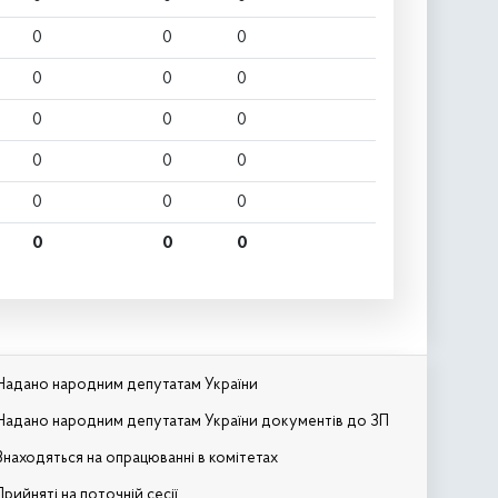
0
0
0
0
0
0
0
0
0
0
0
0
0
0
0
0
0
0
Надано народним депутатам України
Надано народним депутатам України документів до ЗП
Знаходяться на опрацюванні в комітетах
Прийняті на поточній сесії