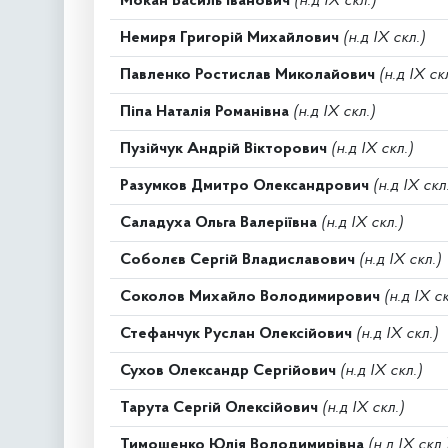
Мокан Василь Іванович
(н.д IX скл.)
Немиря Григорій Михайлович
(н.д IX скл.)
Павленко Ростислав Миколайович
(н.д IX ск
Піпа Наталія Романівна
(н.д IX скл.)
Пузійчук Андрій Вікторович
(н.д IX скл.)
Разумков Дмитро Олександрович
(н.д IX скл
Саладуха Ольга Валеріївна
(н.д IX скл.)
Соболєв Сергій Владиславович
(н.д IX скл.)
Соколов Михайло Володимирович
(н.д IX ск
Стефанчук Руслан Олексійович
(н.д IX скл.)
Сухов Олександр Сергійович
(н.д IX скл.)
Тарута Сергій Олексійович
(н.д IX скл.)
Тимошенко Юлія Володимирівна
(н.д IX скл.