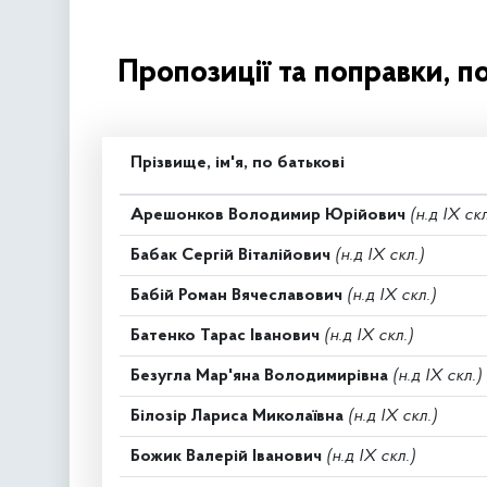
Пропозиції та поправки, п
Прізвище, ім'я, по батькові
Арешонков Володимир Юрійович
(н.д IX скл
Бабак Сергій Віталійович
(н.д IX скл.)
Бабій Роман Вячеславович
(н.д IX скл.)
Батенко Тарас Іванович
(н.д IX скл.)
Безугла Мар'яна Володимирівна
(н.д IX скл.)
Білозір Лариса Миколаївна
(н.д IX скл.)
Божик Валерій Іванович
(н.д IX скл.)