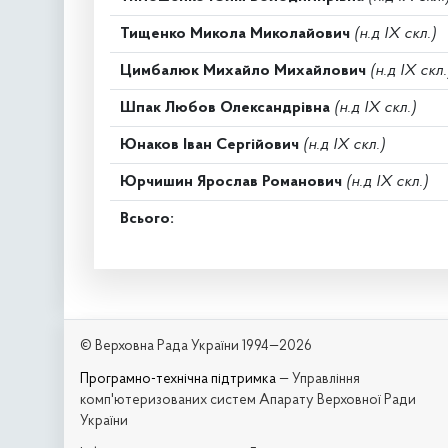
Тищенко Микола Миколайович
(н.д IX скл.)
Цимбалюк Михайло Михайлович
(н.д IX скл.
Шпак Любов Олександрівна
(н.д IX скл.)
Юнаков Іван Сергійович
(н.д IX скл.)
Юрчишин Ярослав Романович
(н.д IX скл.)
Всього:
© Верховна Рада України 1994—2026
Програмно-технічна підтримка
— Управління
комп'ютеризованих систем Апарату Верховної Ради
України