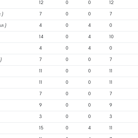
12
0
0
12
.)
7
0
0
7
кл.)
4
0
4
0
14
0
4
10
4
0
4
0
)
7
0
0
7
11
0
0
11
11
0
0
11
7
0
0
7
9
0
0
9
3
0
0
3
15
0
4
11