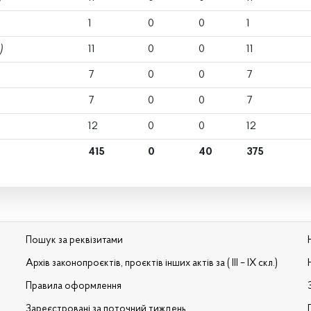
1
0
0
1
)
11
0
0
11
7
0
0
7
7
0
0
7
12
0
0
12
415
0
40
375
Пошук за реквізитами
Архів законопроєктів, проєктів інших актів за ( III – IX скл.)
Правила оформлення
Зареєстровані за поточний тиждень