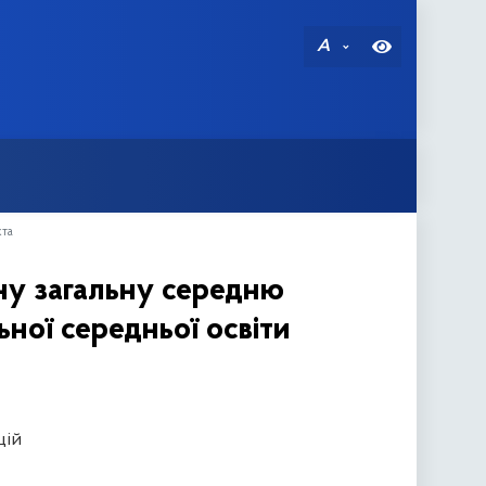
A
кта
ну загальну середню
ьної середньої освіти
цій