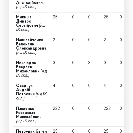
Анатолійович
(н.д IX скл.)
Микиша
25
0
0
25
0
Дмитро
Сергійович
(н.д
IX скл.)
Наливайченко
2
0
0
2
0
Валентин
Олександрович
(н.д IX скл.)
Неклюдов
3
0
3
0
0
Владлен
Михайлович
(н.д
IX скл.)
Осадчук
4
0
0
4
0
Андрій
Петрович
(н.д IX
скл.)
Павленко
222
0
0
222
0
Ростислав
Миколайович
(н.д IX скл.)
Петруняк Євген
25
0
0
25
0