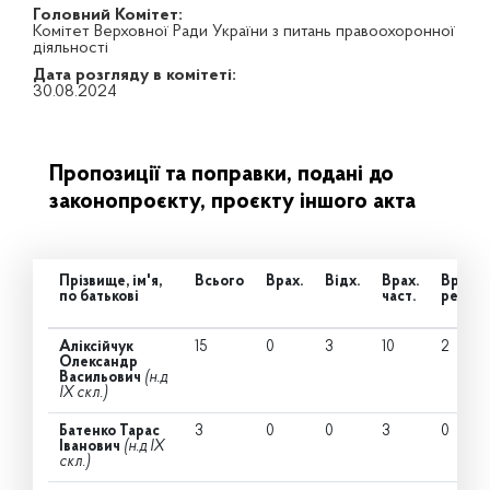
Головний Комітет:
Комітет Верховної Ради України з питань правоохоронної
діяльності
Дата розгляду в комітеті:
30.08.2024
Пропозиції та поправки, подані до
законопроєкту, проєкту іншого акта
Прізвище, ім'я,
Всього
Врах.
Відх.
Врах.
Врах.
по батькові
част.
ред.
Аліксійчук
15
0
3
10
2
Олександр
Васильович
(н.д
IX скл.)
Батенко Тарас
3
0
0
3
0
Іванович
(н.д IX
скл.)