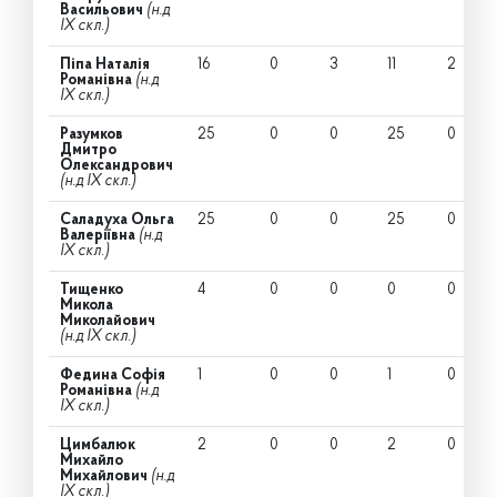
Васильович
(н.д
IX скл.)
Піпа Наталія
16
0
3
11
2
Романівна
(н.д
IX скл.)
Разумков
25
0
0
25
0
Дмитро
Олександрович
(н.д IX скл.)
Саладуха Ольга
25
0
0
25
0
Валеріївна
(н.д
IX скл.)
Тищенко
4
0
0
0
0
Микола
Миколайович
(н.д IX скл.)
Федина Софія
1
0
0
1
0
Романівна
(н.д
IX скл.)
Цимбалюк
2
0
0
2
0
Михайло
Михайлович
(н.д
IX скл.)