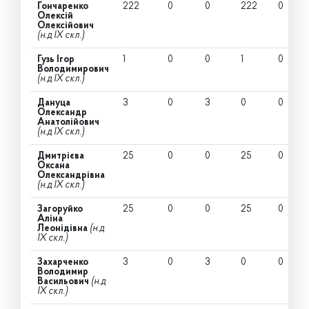
Гончаренко
222
0
0
222
0
Олексій
Олексійович
(н.д IX скл.)
Гузь Ігор
1
0
0
1
0
Володимирович
(н.д IX скл.)
Дануца
3
0
3
0
0
Олександр
Анатолійович
(н.д IX скл.)
Дмитрієва
25
0
0
25
0
Оксана
Олександрівна
(н.д IX скл.)
Загоруйко
25
0
0
25
0
Аліна
Леонідівна
(н.д
IX скл.)
Захарченко
3
0
3
0
0
Володимир
Васильович
(н.д
IX скл.)