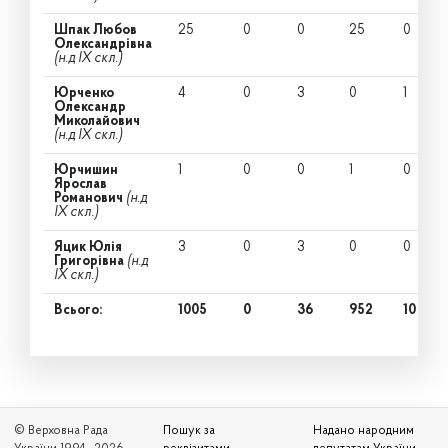
Шпак Любов
25
0
0
25
0
Олександрівна
(н.д IX скл.)
Юрченко
4
0
3
0
1
Олександр
Миколайович
(н.д IX скл.)
Юрчишин
1
0
0
1
0
Ярослав
Романович
(н.д
IX скл.)
Яцик Юлія
3
0
3
0
0
Григорівна
(н.д
IX скл.)
Всього:
1005
0
36
952
10
© Верховна Рада
Пошук за
Надано народним