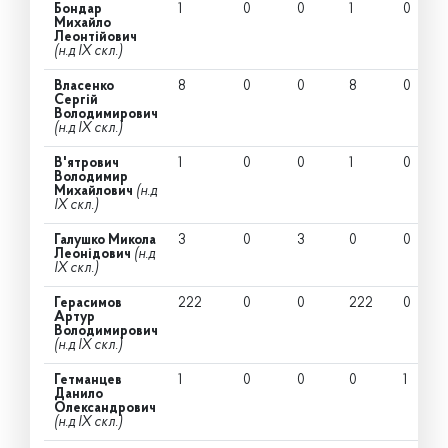
Бондар
1
0
0
1
0
Михайло
Леонтійович
(н.д IX скл.)
Власенко
8
0
0
8
0
Сергій
Володимирович
(н.д IX скл.)
В'ятрович
1
0
0
1
0
Володимир
Михайлович
(н.д
IX скл.)
Галушко Микола
3
0
3
0
0
Леонідович
(н.д
IX скл.)
Герасимов
222
0
0
222
0
Артур
Володимирович
(н.д IX скл.)
Гетманцев
1
0
0
0
1
Данило
Олександрович
(н.д IX скл.)