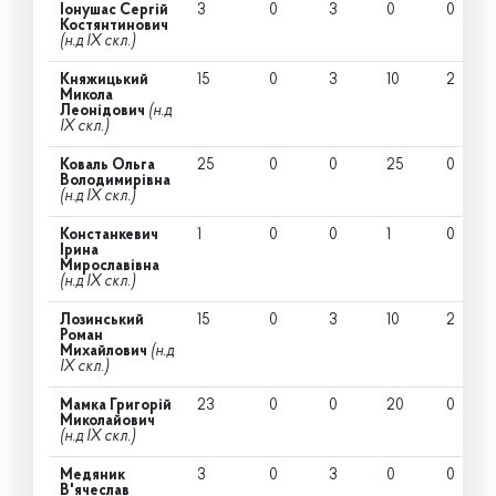
Іонушас Сергій
3
0
3
0
0
Костянтинович
(н.д IX скл.)
Княжицький
15
0
3
10
2
Микола
Леонідович
(н.д
IX скл.)
Коваль Ольга
25
0
0
25
0
Володимирівна
(н.д IX скл.)
Констанкевич
1
0
0
1
0
Ірина
Мирославівна
(н.д IX скл.)
Лозинський
15
0
3
10
2
Роман
Михайлович
(н.д
IX скл.)
Мамка Григорій
23
0
0
20
0
Миколайович
(н.д IX скл.)
Медяник
3
0
3
0
0
В'ячеслав