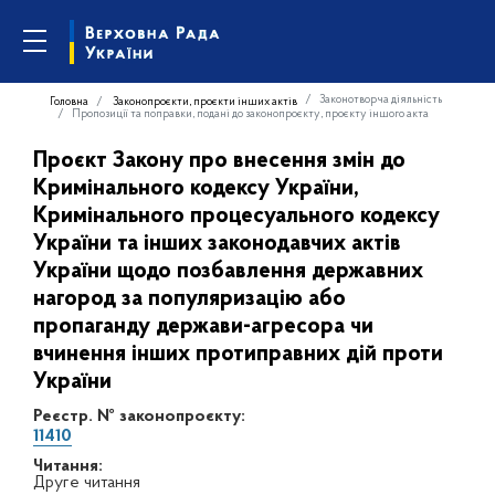
Законотворча діяльність
Головна
Законопроєкти, проєкти інших актів
Пропозиції та поправки, подані до законопроєкту, проєкту іншого акта
Проєкт Закону про внесення змін до
Кримінального кодексу України,
Кримінального процесуального кодексу
України та інших законодавчих актів
України щодо позбавлення державних
нагород за популяризацію або
пропаганду держави-агресора чи
вчинення інших протиправних дій проти
України
Реєстр. № законопроєкту:
11410
Читання:
Друге читання