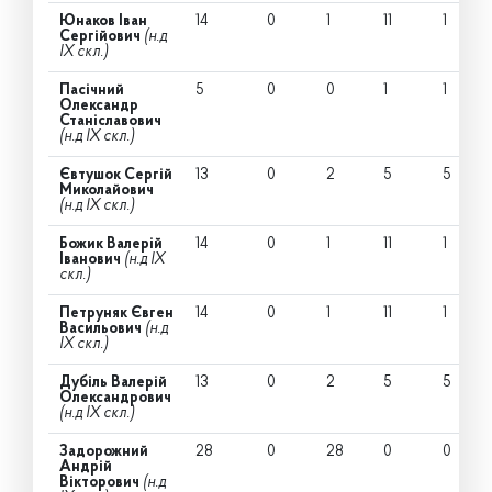
Юнаков Іван
14
0
1
11
1
Сергійович
(н.д
IX скл.)
Пасічний
5
0
0
1
1
Олександр
Станіславович
(н.д IX скл.)
Євтушок Сергій
13
0
2
5
5
Миколайович
(н.д IX скл.)
Божик Валерій
14
0
1
11
1
Іванович
(н.д IX
скл.)
Петруняк Євген
14
0
1
11
1
Васильович
(н.д
IX скл.)
Дубіль Валерій
13
0
2
5
5
Олександрович
(н.д IX скл.)
Задорожний
28
0
28
0
0
Андрій
Вікторович
(н.д