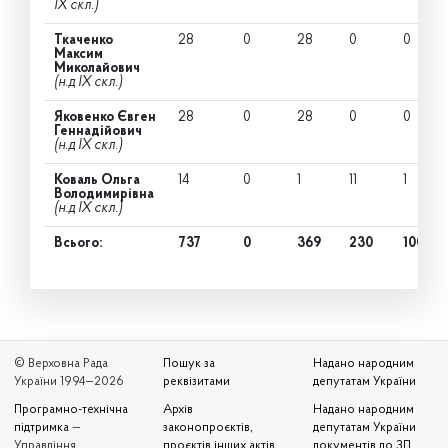
IX скл.)
Ткаченко
28
0
28
0
0
Максим
Миколайович
(н.д IX скл.)
Яковенко Євген
28
0
28
0
0
Геннадійович
(н.д IX скл.)
Коваль Ольга
14
0
1
11
1
Володимирівна
(н.д IX скл.)
Всього:
737
0
369
230
100
© Верховна Рада
Пошук за
Надано народним
України 1994—2026
реквізитами
депутатам України
Програмно-технічна
Архів
Надано народним
підтримка
—
законопроєктів,
депутатам України
Управління
проєктів інших актів
документів до ЗП