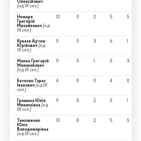
Олексійович
(н.д IX скл.)
Немиря
13
0
2
5
5
Григорій
Михайлович
(н.д
IX скл.)
Кунаєв Артем
11
0
3
6
1
Юрійович
(н.д
IX скл.)
Мамка Григорій
11
0
1
5
3
Миколайович
(н.д IX скл.)
Батенко Тарас
4
0
0
4
0
Іванович
(н.д IX
скл.)
Гришина Юлія
9
0
2
5
1
Миколаївна
(н.д
IX скл.)
Тимошенко
13
0
2
5
5
Юлія
Володимирівна
(н.д IX скл.)