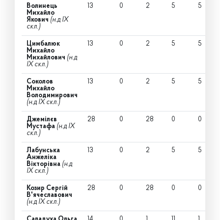
Волинець
13
0
2
5
5
Михайло
Якович
(н.д IX
скл.)
Цимбалюк
13
0
2
5
5
Михайло
Михайлович
(н.д
IX скл.)
Соколов
13
0
2
5
5
Михайло
Володимирович
(н.д IX скл.)
Джемілєв
28
0
28
0
0
Мустафа
(н.д IX
скл.)
Лабунська
13
0
2
5
5
Анжеліка
Вікторівна
(н.д
IX скл.)
Козир Сергій
28
0
28
0
0
В'ячеславович
(н.д IX скл.)
Саладуха Ольга
14
0
1
11
1