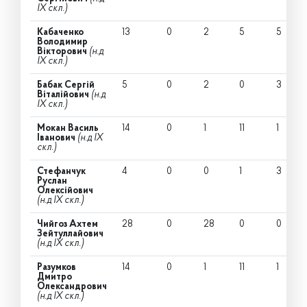
IX скл.)
Кабаченко
13
0
2
5
5
Володимир
Вікторович
(н.д
IX скл.)
Бабак Сергій
5
0
2
0
3
Віталійович
(н.д
IX скл.)
Мокан Василь
14
0
1
11
1
Іванович
(н.д IX
скл.)
Стефанчук
4
0
0
1
3
Руслан
Олексійович
(н.д IX скл.)
Чийгоз Ахтем
28
0
28
0
0
Зейтуллайович
(н.д IX скл.)
Разумков
14
0
1
11
1
Дмитро
Олександрович
(н.д IX скл.)