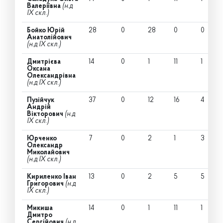
Валеріївна
(н.д
IX скл.)
Бойко Юрій
28
0
28
0
0
Анатолійович
(н.д IX скл.)
Дмитрієва
14
0
1
11
1
Оксана
Олександрівна
(н.д IX скл.)
Пузійчук
37
0
12
16
4
Андрій
Вікторович
(н.д
IX скл.)
Юрченко
7
0
2
1
3
Олександр
Миколайович
(н.д IX скл.)
Кириленко Іван
13
0
2
5
5
Григорович
(н.д
IX скл.)
Микиша
14
0
1
11
1
Дмитро
Сергійович
(н.д