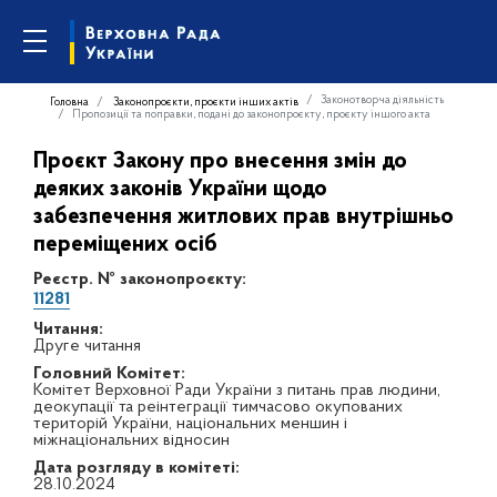
Законотворча діяльність
Головна
Законопроєкти, проєкти інших актів
Пропозиції та поправки, подані до законопроєкту, проєкту іншого акта
Проєкт Закону про внесення змін до
деяких законів України щодо
забезпечення житлових прав внутрішньо
переміщених осіб
Реєстр. № законопроєкту:
11281
Читання:
Друге читання
Головний Комітет:
Комітет Верховної Ради України з питань прав людини,
деокупації та реінтеграції тимчасово окупованих
територій України, національних меншин і
міжнаціональних відносин
Дата розгляду в комітеті:
28.10.2024