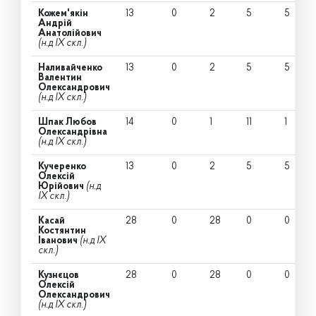
Кожем'якін
13
0
2
5
5
Андрій
Анатолійович
(н.д IX скл.)
Наливайченко
13
0
2
5
5
Валентин
Олександрович
(н.д IX скл.)
Шпак Любов
14
0
1
11
1
Олександрівна
(н.д IX скл.)
Кучеренко
13
0
2
5
5
Олексій
Юрійович
(н.д
IX скл.)
Касай
28
0
28
0
0
Костянтин
Іванович
(н.д IX
скл.)
Кузнєцов
28
0
28
0
0
Олексій
Олександрович
(н.д IX скл.)