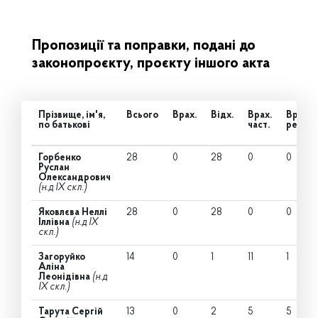
Пропозиції та поправки, подані до
законопроєкту, проєкту іншого акта
Прізвище, ім'я,
Всього
Врах.
Відх.
Врах.
Врах.
по батькові
част.
ред.
Горбенко
28
0
28
0
0
Руслан
Олександрович
(н.д IX скл.)
Яковлєва Неллі
28
0
28
0
0
Іллівна
(н.д IX
скл.)
Загоруйко
14
0
1
11
1
Аліна
Леонідівна
(н.д
IX скл.)
Тарута Сергій
13
0
2
5
5