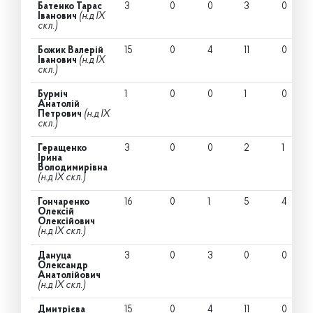
Батенко Тарас
3
0
0
3
0
Іванович
(н.д IX
скл.)
Божик Валерій
15
0
4
11
0
Іванович
(н.д IX
скл.)
Бурміч
1
0
0
1
0
Анатолій
Петрович
(н.д IX
скл.)
Геращенко
3
0
0
2
1
Ірина
Володимирівна
(н.д IX скл.)
Гончаренко
16
0
1
5
4
Олексій
Олексійович
(н.д IX скл.)
Дануца
3
0
3
0
0
Олександр
Анатолійович
(н.д IX скл.)
Дмитрієва
15
0
4
11
0