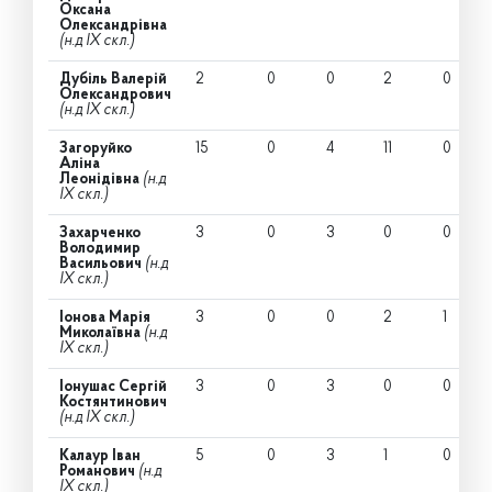
Оксана
Олександрівна
(н.д IX скл.)
Дубіль Валерій
2
0
0
2
0
Олександрович
(н.д IX скл.)
Загоруйко
15
0
4
11
0
Аліна
Леонідівна
(н.д
IX скл.)
Захарченко
3
0
3
0
0
Володимир
Васильович
(н.д
IX скл.)
Іонова Марія
3
0
0
2
1
Миколаївна
(н.д
IX скл.)
Іонушас Сергій
3
0
3
0
0
Костянтинович
(н.д IX скл.)
Калаур Іван
5
0
3
1
0
Романович
(н.д
IX скл.)