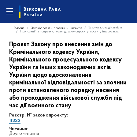
Законотворча діяльність
Головна
Законопроєкти, проєкти інших актів
Пропозиції та поправки, подані до законопроєкту, проєкту іншого акта
Проєкт Закону про внесення змін до
Кримінального кодексу України,
Кримінального процесуального кодексу
України та інших законодавчих актів
України щодо вдосконалення
кримінальної відповідальності за злочини
проти встановленого порядку несення
або проходження військової служби під
час дії воєнного стану
Реєстр. № законопроєкту:
11322
Читання:
Друге читання