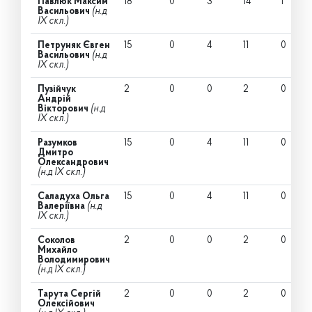
Павлюк Максим
18
0
3
14
1
Васильович
(н.д
IX скл.)
Петруняк Євген
15
0
4
11
0
Васильович
(н.д
IX скл.)
Пузійчук
2
0
0
2
0
Андрій
Вікторович
(н.д
IX скл.)
Разумков
15
0
4
11
0
Дмитро
Олександрович
(н.д IX скл.)
Саладуха Ольга
15
0
4
11
0
Валеріївна
(н.д
IX скл.)
Соколов
2
0
0
2
0
Михайло
Володимирович
(н.д IX скл.)
Тарута Сергій
2
0
0
2
0
Олексійович