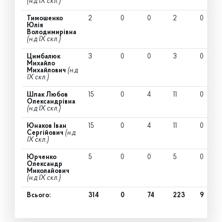
(н.д IX скл.)
Тимошенко
2
0
0
2
0
Юлія
Володимирівна
(н.д IX скл.)
Цимбалюк
3
0
0
3
0
Михайло
Михайлович
(н.д
IX скл.)
Шпак Любов
15
0
4
11
0
Олександрівна
(н.д IX скл.)
Юнаков Іван
15
0
4
11
0
Сергійович
(н.д
IX скл.)
Юрченко
5
0
0
5
0
Олександр
Миколайович
(н.д IX скл.)
Всього:
314
0
74
223
9