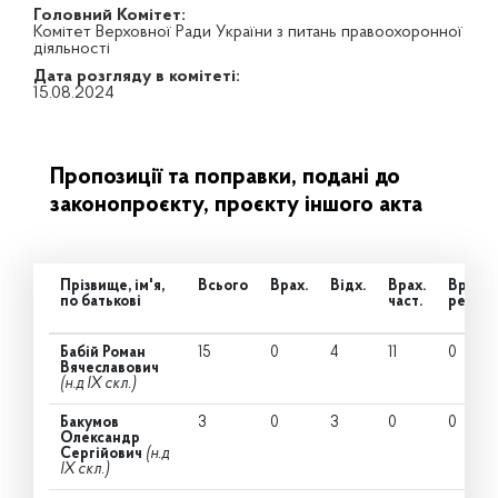
Головний Комітет:
Комітет Верховної Ради України з питань правоохоронної
діяльності
Дата розгляду в комітеті:
15.08.2024
Пропозиції та поправки, подані до
законопроєкту, проєкту іншого акта
Прізвище, ім'я,
Всього
Врах.
Відх.
Врах.
Врах.
по батькові
част.
ред.
Бабій Роман
15
0
4
11
0
Вячеславович
(н.д IX скл.)
Бакумов
3
0
3
0
0
Олександр
Сергійович
(н.д
IX скл.)