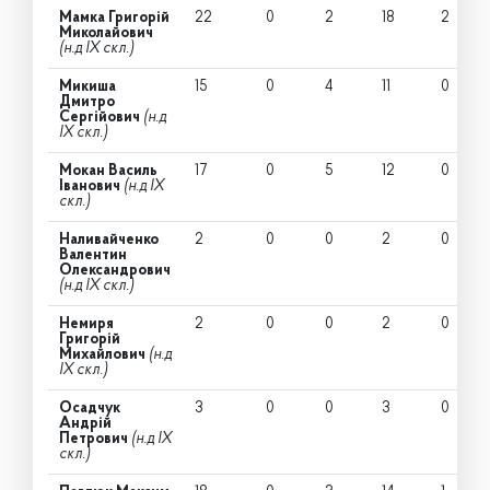
Мамка Григорій
22
0
2
18
2
Миколайович
(н.д IX скл.)
Микиша
15
0
4
11
0
Дмитро
Сергійович
(н.д
IX скл.)
Мокан Василь
17
0
5
12
0
Іванович
(н.д IX
скл.)
Наливайченко
2
0
0
2
0
Валентин
Олександрович
(н.д IX скл.)
Немиря
2
0
0
2
0
Григорій
Михайлович
(н.д
IX скл.)
Осадчук
3
0
0
3
0
Андрій
Петрович
(н.д IX
скл.)