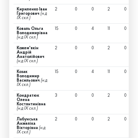
Кириленко Іван
2
0
0
2
0
Григорович
(н.д
IX скл.)
Коваль Ольга
15
0
4
11
0
Володимирівна
(н.д IX скл.)
Кожем'якін
2
0
0
2
0
Андрій
Анатолійович
(н.д IX скл.)
Козак
15
0
4
11
0
Володимир
Васильович
(н.д
IX скл.)
Кондратюк
3
0
0
2
0
Олена
Костянтинівна
(н.д IX скл.)
Лабунська
2
0
0
2
0
Анжеліка
Вікторівна
(н.д
IX скл.)