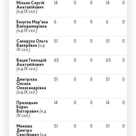
Мінько Сергій
14
0
0
14
0
Анатолійович
(н.д IX скл.)
Безугла Мар'яна
6
0
0
6
0
Володимирівна
(н.д IX скл.)
Саладуха Ольга
51
0
0
51
0
Валеріївна
(н.д
IX скл.)
Вацак Геннадій
65
0
0
65
0
Анатолійович
(н.д IX скл.)
Дмитрієва
51
0
0
51
0
Оксана
Олександрівна
(н.д IX скл.)
Приходько
14
0
0
14
0
Борис
Вікторович
(н.д
IX скл.)
Микиша
51
0
0
51
0
Дмитро
Сергійович
(н.д