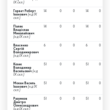
IX скл.)
Горват Роберт
14
0
0
14
0
Іванович
(н.д IX
скл.)
Поляк
14
0
0
14
0
Владіслав
Миколайович
(н.д IX скл.)
Власенко
6
0
0
6
0
Сергій
Володимирович
(н.д IX скл.)
Козак
51
0
0
51
0
Володимир
Васильович
(н.д
IX скл.)
Мокан Василь
51
0
0
51
0
Іванович
(н.д IX
скл.)
Разумков
51
0
0
51
0
Дмитро
Олександрович
(н.д IX скл.)