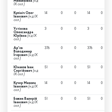
Миколаївна
(н.д
IX скл.)
Кулініч Олег
14
0
0
14
0
Іванович
(н.д IX
скл.)
Устінова
3
0
0
3
0
Олександра
Юріївна
(н.д IX
скл.)
Ар'єв
376
0
0
376
0
Володимир
Ігорович
(н.д IX
скл.)
Юнаков Іван
51
0
0
51
0
Сергійович
(н.д
IX скл.)
Кучер Микола
14
0
0
14
0
Іванович
(н.д IX
скл.)
Божик Валерій
51
0
0
51
0
Іванович
(н.д IX
скл.)