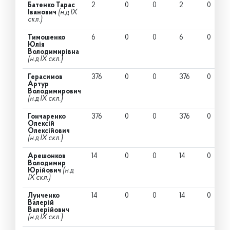
Батенко Тарас
2
0
0
2
0
Іванович
(н.д IX
скл.)
Тимошенко
6
0
0
6
0
Юлія
Володимирівна
(н.д IX скл.)
Герасимов
376
0
0
376
0
Артур
Володимирович
(н.д IX скл.)
Гончаренко
376
0
0
376
0
Олексій
Олексійович
(н.д IX скл.)
Арешонков
14
0
0
14
0
Володимир
Юрійович
(н.д
IX скл.)
Лунченко
14
0
0
14
0
Валерій
Валерійович
(н.д IX скл.)