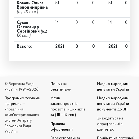
Коваль Ольга
51
0
0
51
0
Володимирівна
(н.д IX скл.)
Сухов
14
0
0
14
0
Олександр
Сергійович
(н.д
IX скл.)
Всього:
2021
0
0
2021
0
© Верховна Рада
Пошук за
Надано народним
України 1994—2026
реквізитами
депутатам України
Програмно-технічна
Архів
Надано народним
підтримка
—
законопроєктів,
депутатам України
Управління
проєктів інших актів
документів до ЗП
комп'ютеризованих
за ( III – IX скл.)
Знаходяться на
систем Апарату
Правила
опрацюванні в
Верховної Ради
оформлення
комітетах
України
Зареєстровані за
Прийняті на поточній