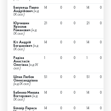
Бакунець Павло
14
0
0
14
0
Андрійович
(н.д
IX скл.)
Юрчишин
21
0
0
21
0
Ярослав
Романович
(н.д
IX скл.)
Кіт Андрій
14
0
0
14
0
Богданович
(н.д
IX скл.)
Радіна
1
0
0
1
0
Анастасія
Олегівна
(н.д IX
скл.)
Шпак Любов
51
0
0
51
0
Олександрівна
(н.д IX скл.)
Бабенко Микола
14
0
0
14
0
Вікторович
(н.д
IX скл.)
Білозір Лариса
14
0
0
14
0