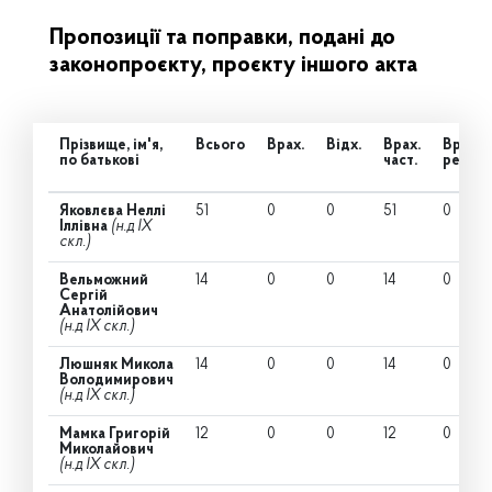
Пропозиції та поправки, подані до
законопроєкту, проєкту іншого акта
Прізвище, ім'я,
Всього
Врах.
Відх.
Врах.
Врах.
по батькові
част.
ред.
Яковлєва Неллі
51
0
0
51
0
Іллівна
(н.д IX
скл.)
Вельможний
14
0
0
14
0
Сергій
Анатолійович
(н.д IX скл.)
Люшняк Микола
14
0
0
14
0
Володимирович
(н.д IX скл.)
Мамка Григорій
12
0
0
12
0
Миколайович
(н.д IX скл.)