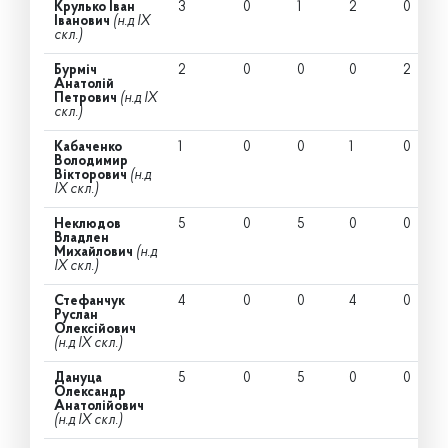
Крулько Іван
3
0
1
2
0
Іванович
(н.д IX
скл.)
Бурміч
2
0
0
0
2
Анатолій
Петрович
(н.д IX
скл.)
Кабаченко
1
0
0
1
0
Володимир
Вікторович
(н.д
IX скл.)
Неклюдов
5
0
5
0
0
Владлен
Михайлович
(н.д
IX скл.)
Стефанчук
4
0
0
4
0
Руслан
Олексійович
(н.д IX скл.)
Дануца
5
0
5
0
0
Олександр
Анатолійович
(н.д IX скл.)