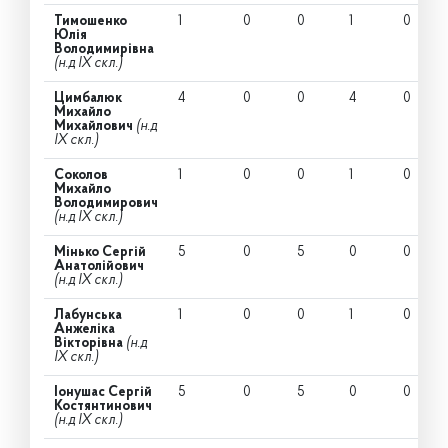
Тимошенко
1
0
0
1
0
Юлія
Володимирівна
(н.д IX скл.)
Цимбалюк
4
0
0
4
0
Михайло
Михайлович
(н.д
IX скл.)
Соколов
1
0
0
1
0
Михайло
Володимирович
(н.д IX скл.)
Мінько Сергій
5
0
5
0
0
Анатолійович
(н.д IX скл.)
Лабунська
1
0
0
1
0
Анжеліка
Вікторівна
(н.д
IX скл.)
Іонушас Сергій
5
0
5
0
0
Костянтинович
(н.д IX скл.)