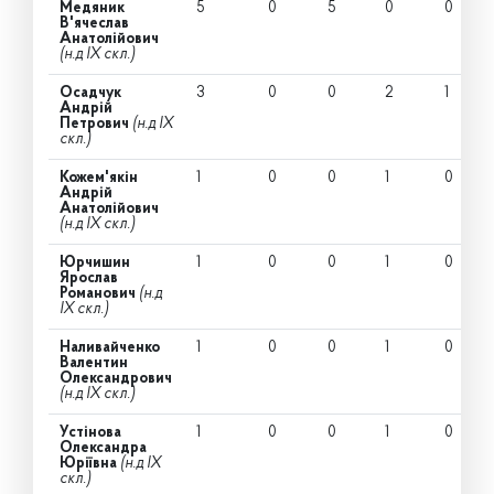
Медяник
5
0
5
0
0
В'ячеслав
Анатолійович
(н.д IX скл.)
Осадчук
3
0
0
2
1
Андрій
Петрович
(н.д IX
скл.)
Кожем'якін
1
0
0
1
0
Андрій
Анатолійович
(н.д IX скл.)
Юрчишин
1
0
0
1
0
Ярослав
Романович
(н.д
IX скл.)
Наливайченко
1
0
0
1
0
Валентин
Олександрович
(н.д IX скл.)
Устінова
1
0
0
1
0
Олександра
Юріївна
(н.д IX
скл.)