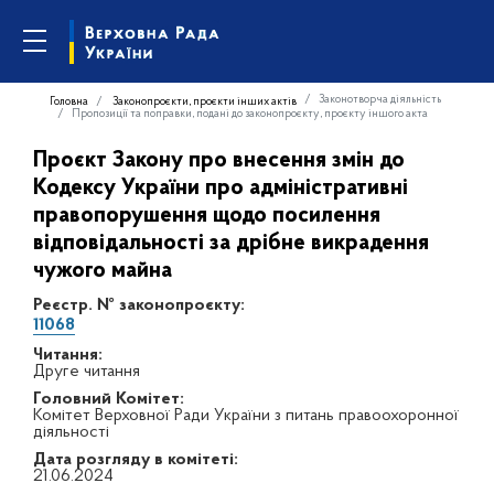
Законотворча діяльність
Головна
Законопроєкти, проєкти інших актів
Пропозиції та поправки, подані до законопроєкту, проєкту іншого акта
Проєкт Закону про внесення змін до
Кодексу України про адміністративні
правопорушення щодо посилення
відповідальності за дрібне викрадення
чужого майна
Реєстр. № законопроєкту:
11068
Читання:
Друге читання
Головний Комітет:
Комітет Верховної Ради України з питань правоохоронної
діяльності
Дата розгляду в комітеті:
21.06.2024