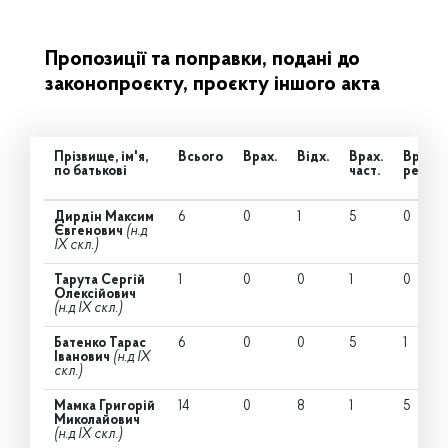
Пропозиції та поправки, подані до
законопроєкту, проєкту іншого акта
Прізвище, ім'я,
Всього
Врах.
Відх.
Врах.
Врах.
по батькові
част.
ред.
Дирдін Максим
6
0
1
5
0
Євгенович
(н.д
IX скл.)
Тарута Сергій
1
0
0
1
0
Олексійович
(н.д IX скл.)
Батенко Тарас
6
0
0
5
1
Іванович
(н.д IX
скл.)
Мамка Григорій
14
0
8
1
5
Миколайович
(н.д IX скл.)