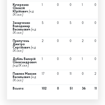
Кучеренко
1
0
0
1
0
Олексій
Юрійович
(н.д
IX скл.)
Захарченко
5
0
5
0
0
Володимир
Васильович
(н.д
IX скл.)
Припутень
2
0
0
2
0
Дмитро
Сергійович
(н.д
IX скл.)
Дубіль Валерій
1
0
0
1
0
Олександрович
(н.д IX скл.)
Павлюк Максим
17
0
11
0
2
Васильович
(н.д
IX скл.)
Всього:
102
0
51
36
11