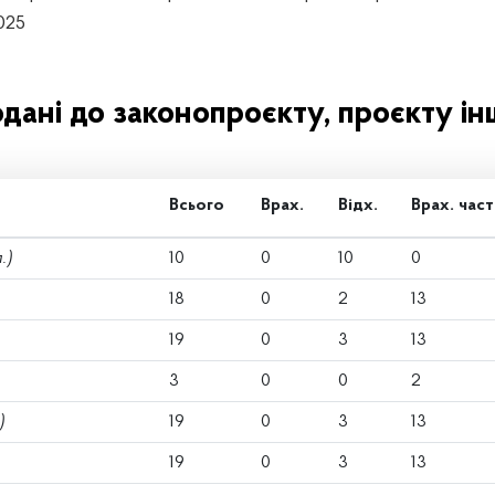
025
одані до законопроєкту, проєкту ін
Всього
Врах.
Відх.
Врах. част
.)
10
0
10
0
18
0
2
13
19
0
3
13
3
0
0
2
)
19
0
3
13
19
0
3
13