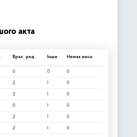
шого акта
.
Врах. ред.
Інше
Немає висн.
0
0
0
2
1
0
2
1
0
0
1
0
2
1
0
2
1
0