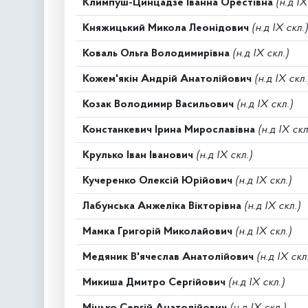
Климпуш-Цинцадзе Іванна Орестівна
(н.д IX
Княжицький Микола Леонідович
(н.д IX скл.)
Коваль Ольга Володимирівна
(н.д IX скл.)
Кожем'якін Андрій Анатолійович
(н.д IX скл.
Козак Володимир Васильович
(н.д IX скл.)
Констанкевич Ірина Мирославівна
(н.д IX скл
Крулько Іван Іванович
(н.д IX скл.)
Кучеренко Олексій Юрійович
(н.д IX скл.)
Лабунська Анжеліка Вікторівна
(н.д IX скл.)
Мамка Григорій Миколайович
(н.д IX скл.)
Медяник В'ячеслав Анатолійович
(н.д IX скл
Микиша Дмитро Сергійович
(н.д IX скл.)
Мінько Сергій Анатолійович
(н.д IX скл.)