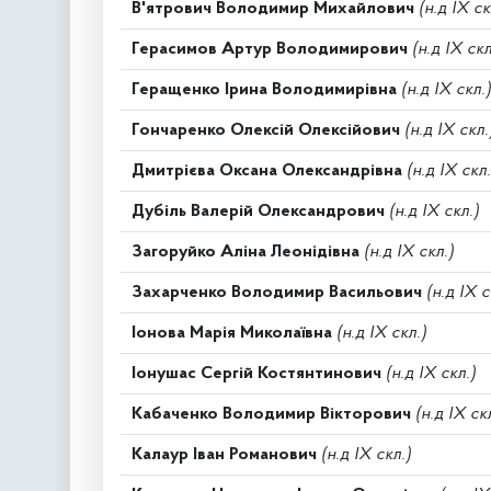
В'ятрович Володимир Михайлович
(н.д IX ск
Герасимов Артур Володимирович
(н.д IX скл
Геращенко Ірина Володимирівна
(н.д IX скл.)
Гончаренко Олексій Олексійович
(н.д IX скл.
Дмитрієва Оксана Олександрівна
(н.д IX скл.
Дубіль Валерій Олександрович
(н.д IX скл.)
Загоруйко Аліна Леонідівна
(н.д IX скл.)
Захарченко Володимир Васильович
(н.д IX с
Іонова Марія Миколаївна
(н.д IX скл.)
Іонушас Сергій Костянтинович
(н.д IX скл.)
Кабаченко Володимир Вікторович
(н.д IX ск
Калаур Іван Романович
(н.д IX скл.)