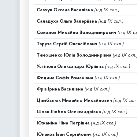
Савчук Оксана Василівна
(н.д IX скл.)
Саладуха Ольга Валеріївна
(н.д IX скл.)
Соколов Михайло Володимирович
(н.д IX ск
Тарута Сергій Олексійович
(н.д IX скл.)
Тимошенко Юлія Володимирівна
(н.д IX скл.
Устінова Олександра Юріївна
(н.д IX скл.)
Федина Софія Романівна
(н.д IX скл.)
Фріз Ірина Василівна
(н.д IX скл.)
Цимбалюк Михайло Михайлович
(н.д IX скл.
Шпак Любов Олександрівна
(н.д IX скл.)
Южаніна Ніна Петрівна
(н.д IX скл.)
Юнаков Іван Сергійович
(н.д IX скл.)