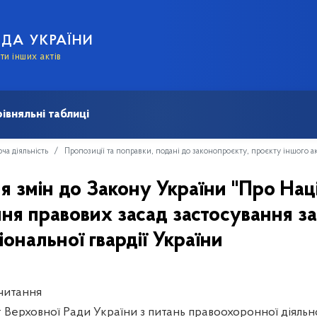
АДА УКРАЇНИ
и інших актів
івняльні таблиці
ча діяльність
Пропозиції та поправки, подані до законопроєкту, проєкту іншого а
я змін до Закону України "Про Нац
ня правових засад застосування з
ональної гвардії України
читання
 Верховної Ради України з питань правоохоронної діяльн