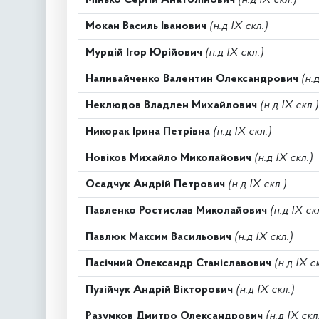
Мокан Василь Іванович
(н.д IX скл.)
Мурдій Ігор Юрійович
(н.д IX скл.)
Наливайченко Валентин Олександрович
(н.
Неклюдов Владлен Михайлович
(н.д IX скл.)
Никорак Ірина Петрівна
(н.д IX скл.)
Новіков Михайло Миколайович
(н.д IX скл.)
Осадчук Андрій Петрович
(н.д IX скл.)
Павленко Ростислав Миколайович
(н.д IX ск
Павлюк Максим Васильович
(н.д IX скл.)
Пасічний Олександр Станіславович
(н.д IX с
Пузійчук Андрій Вікторович
(н.д IX скл.)
Разумков Дмитро Олександрович
(н.д IX скл