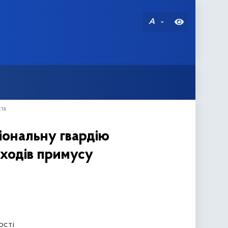
A
кта
іональну гвардію
аходів примусу
ості