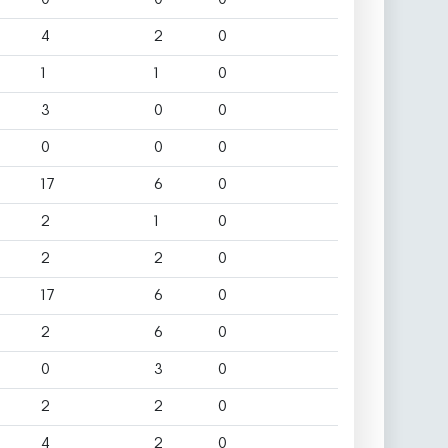
4
2
0
1
1
0
3
0
0
0
0
0
17
6
0
2
1
0
2
2
0
17
6
0
2
6
0
0
3
0
2
2
0
4
2
0