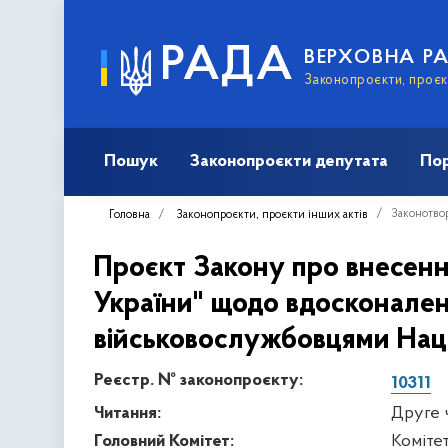
РАДА
ВЕРХОВНА Р
Законопроєкти, проєкт
Пошук
Законопроєкти депутата
Пор
Законотвор
Головна
Законопроєкти, проєкти інших актів
Проєкт Закону про внесенн
України" щодо вдосконален
військовослужбовцями Наці
Реєстр. № законопроєкту:
10311
Читання:
Друге 
Головний Комітет:
Комітет