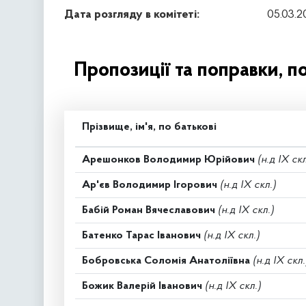
Дата розгляду в комітеті:
05.03.2
Пропозиції та поправки, п
Прізвище, ім'я, по батькові
Арешонков Володимир Юрійович
(н.д IX скл
Ар'єв Володимир Ігорович
(н.д IX скл.)
Бабій Роман Вячеславович
(н.д IX скл.)
Батенко Тарас Іванович
(н.д IX скл.)
Бобровська Соломія Анатоліївна
(н.д IX скл.
Божик Валерій Іванович
(н.д IX скл.)