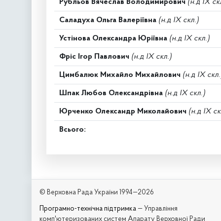
Рубльов Вячеслав Володимирович
(н.д IX ск
Саладуха Ольга Валеріївна
(н.д IX скл.)
Устінова Олександра Юріївна
(н.д IX скл.)
Фріс Ігор Павлович
(н.д IX скл.)
Цимбалюк Михайло Михайлович
(н.д IX скл.
Шпак Любов Олександрівна
(н.д IX скл.)
Юрченко Олександр Миколайович
(н.д IX ск
Всього:
© Верховна Рада України 1994—2026
Програмно-технічна підтримка
— Управління
комп'ютеризованих систем Апарату Верховної Ради