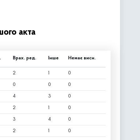
шого акта
.
Врах. ред.
Інше
Немає висн.
2
1
0
0
0
0
4
3
0
2
1
0
3
4
0
2
1
0