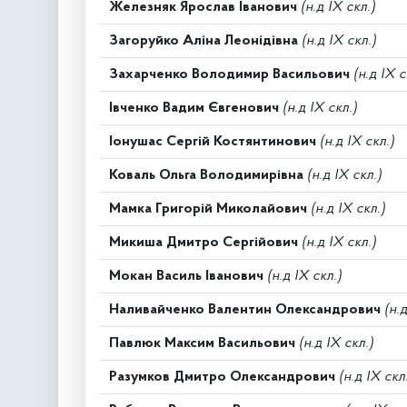
Железняк Ярослав Іванович
(н.д IX скл.)
Загоруйко Аліна Леонідівна
(н.д IX скл.)
Захарченко Володимир Васильович
(н.д IX с
Івченко Вадим Євгенович
(н.д IX скл.)
Іонушас Сергій Костянтинович
(н.д IX скл.)
Коваль Ольга Володимирівна
(н.д IX скл.)
Мамка Григорій Миколайович
(н.д IX скл.)
Микиша Дмитро Сергійович
(н.д IX скл.)
Мокан Василь Іванович
(н.д IX скл.)
Наливайченко Валентин Олександрович
(н.
Павлюк Максим Васильович
(н.д IX скл.)
Разумков Дмитро Олександрович
(н.д IX скл