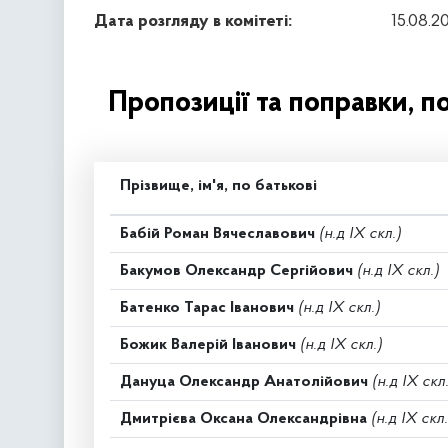
Дата розгляду в комітеті:
15.08.2
Пропозиції та поправки, п
Прізвище, ім'я, по батькові
Бабій Роман Вячеславович
(н.д IX скл.)
Бакумов Олександр Сергійович
(н.д IX скл.)
Батенко Тарас Іванович
(н.д IX скл.)
Божик Валерій Іванович
(н.д IX скл.)
Дануца Олександр Анатолійович
(н.д IX скл.
Дмитрієва Оксана Олександрівна
(н.д IX скл.