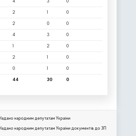
4
3
0
2
1
0
2
0
0
4
3
0
1
2
0
2
1
0
0
1
0
44
30
0
Надано народним депутатам України
Надано народним депутатам України документів до ЗП