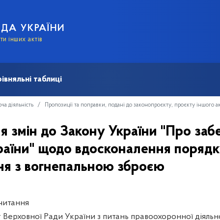
АДА УКРАЇНИ
и інших актів
івняльні таблиці
ча діяльність
Пропозиції та поправки, подані до законопроєкту, проєкту іншого а
 змін до Закону України "Про заб
України" щодо вдосконалення поряд
ня з вогнепальною зброєю
читання
 Верховної Ради України з питань правоохоронної діяльн