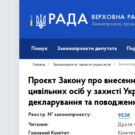
РАДА
ВЕРХОВНА Р
Законопроєкти, проєкт
Пошук
Законопроєкти депутата
Пор
Законотвор
Головна
Законопроєкти, проєкти інших актів
Проєкт Закону про внесення
цивільних осіб у захисті 
декларування та поводжен
Реєстр. № законопроєкту:
9538
Читання:
Друге 
Головний Комітет:
Комітет