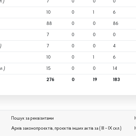
л.)
7
0
0
0
10
0
1
6
88
0
0
86
7
0
0
0
)
7
0
0
4
10
0
1
6
л.)
15
0
0
14
276
0
19
183
Пошук за реквізитами
Архів законопроєктів, проєктів інших актів за ( III – IX скл.)