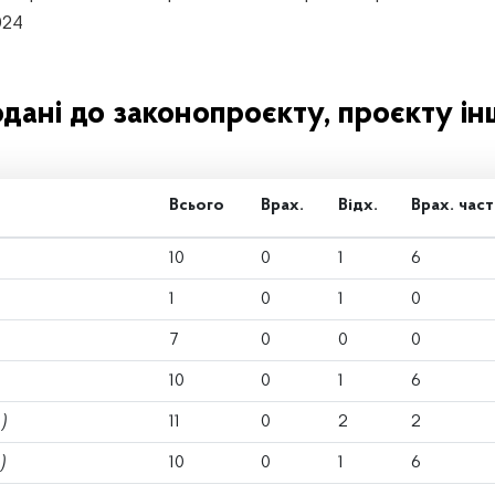
024
одані до законопроєкту, проєкту ін
Всього
Врах.
Відх.
Врах. част
10
0
1
6
1
0
1
0
7
0
0
0
10
0
1
6
)
11
0
2
2
)
10
0
1
6