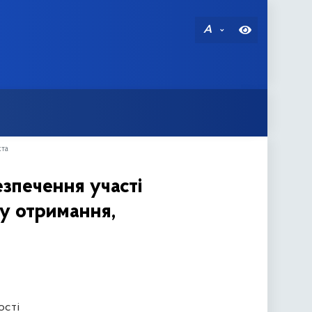
A
кта
езпечення участі
ку отримання,
ості