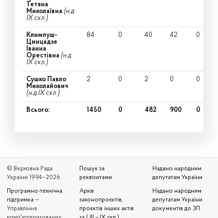
Тетяна
Миколаївна
(н.д
IX скл.)
Климпуш-
84
0
40
42
0
Цинцадзе
Іванна
Орестівна
(н.д
IX скл.)
Сушко Павло
2
0
2
0
0
Миколайович
(н.д IX скл.)
Всього:
1450
0
482
900
0
© Верховна Рада
Пошук за
Надано народним
України 1994—2026
реквізитами
депутатам України
Програмно-технічна
Архів
Надано народним
підтримка
—
законопроєктів,
депутатам України
Управління
проєктів інших актів
документів до ЗП
комп'ютеризованих
за ( III – IX скл.)