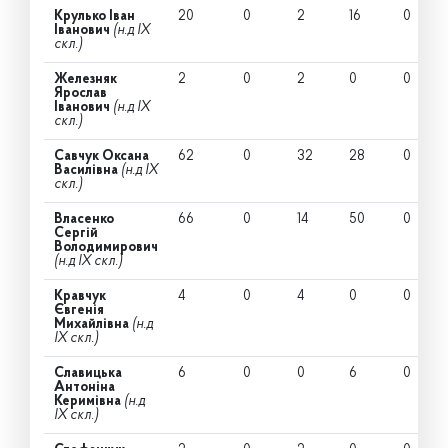
Крулько Іван
20
0
2
16
0
Іванович
(н.д IX
скл.)
Железняк
2
0
2
0
0
Ярослав
Іванович
(н.д IX
скл.)
Савчук Оксана
62
0
32
28
0
Василівна
(н.д IX
скл.)
Власенко
66
0
14
50
0
Сергій
Володимирович
(н.д IX скл.)
Кравчук
4
0
4
0
0
Євгенія
Михайлівна
(н.д
IX скл.)
Славицька
6
0
0
6
0
Антоніна
Керимівна
(н.д
IX скл.)