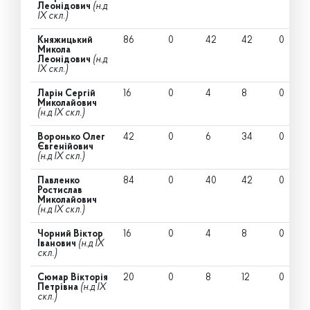
Леонідович
(н.д
IX скл.)
Княжицький
86
0
42
42
0
Микола
Леонідович
(н.д
IX скл.)
Ларін Сергій
16
0
4
8
0
Миколайович
(н.д IX скл.)
Воронько Олег
42
0
6
34
0
Євгенійович
(н.д IX скл.)
Павленко
84
0
40
42
0
Ростислав
Миколайович
(н.д IX скл.)
Чорний Віктор
16
0
4
8
0
Іванович
(н.д IX
скл.)
Сюмар Вікторія
20
0
8
12
0
Петрівна
(н.д IX
скл.)