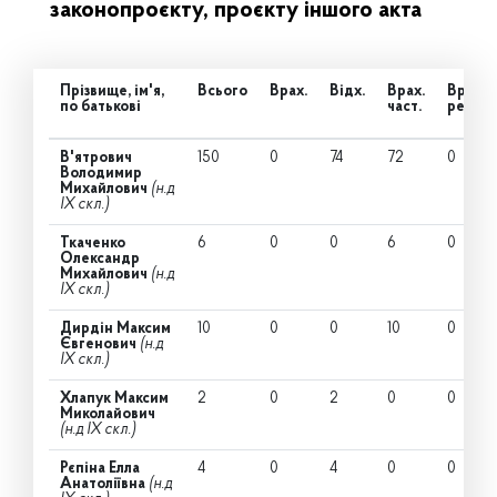
законопроєкту, проєкту іншого акта
Прізвище, ім'я,
Всього
Врах.
Відх.
Врах.
Врах.
по батькові
част.
ред.
В'ятрович
150
0
74
72
0
Володимир
Михайлович
(н.д
IX скл.)
Ткаченко
6
0
0
6
0
Олександр
Михайлович
(н.д
IX скл.)
Дирдін Максим
10
0
0
10
0
Євгенович
(н.д
IX скл.)
Хлапук Максим
2
0
2
0
0
Миколайович
(н.д IX скл.)
Рєпіна Елла
4
0
4
0
0
Анатоліївна
(н.д