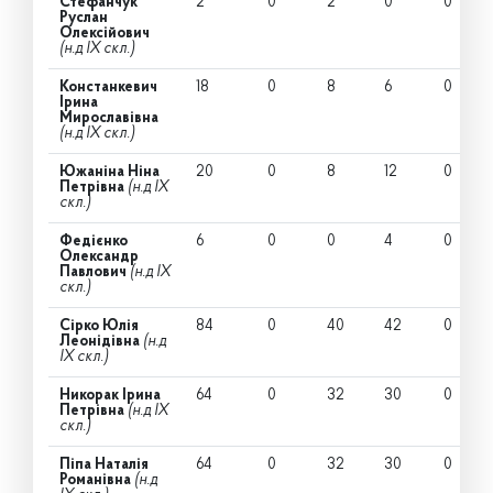
Стефанчук
2
0
2
0
0
Руслан
Олексійович
(н.д IX скл.)
Констанкевич
18
0
8
6
0
Ірина
Мирославівна
(н.д IX скл.)
Южаніна Ніна
20
0
8
12
0
Петрівна
(н.д IX
скл.)
Федієнко
6
0
0
4
0
Олександр
Павлович
(н.д IX
скл.)
Сірко Юлія
84
0
40
42
0
Леонідівна
(н.д
IX скл.)
Никорак Ірина
64
0
32
30
0
Петрівна
(н.д IX
скл.)
Піпа Наталія
64
0
32
30
0
Романівна
(н.д