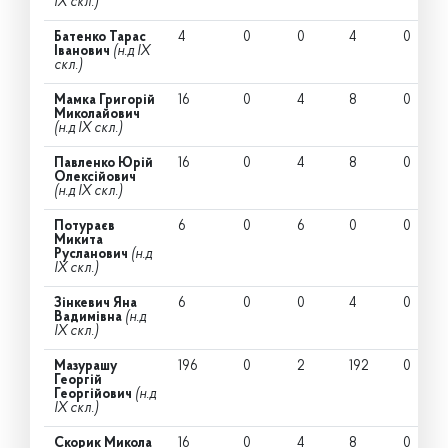
IX скл.)
Батенко Тарас
4
0
0
4
0
Іванович
(н.д IX
скл.)
Мамка Григорій
16
0
4
8
0
Миколайович
(н.д IX скл.)
Павленко Юрій
16
0
4
8
0
Олексійович
(н.д IX скл.)
Потураєв
6
0
6
0
0
Микита
Русланович
(н.д
IX скл.)
Зінкевич Яна
6
0
0
4
0
Вадимівна
(н.д
IX скл.)
Мазурашу
196
0
2
192
0
Георгій
Георгійович
(н.д
IX скл.)
Скорик Микола
16
0
4
8
0