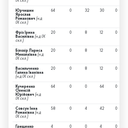
IX скл.)
Юрчишин
64
0
32
30
0
Ярослав
Романович
(н.д
IX скл.)
Фріз Ірина
20
0
8
12
0
Василівна
(н.д IX
скл.)
Білозір Лариса
20
0
8
12
0
Миколаївна
(н.д
IX скл.)
Васильченко
20
0
8
12
0
Галина Іванівна
(н.д IX скл.)
Кучеренко
64
0
0
64
0
Олексій
Юрійович
(н.д
IX скл.)
Совсун Інна
58
0
4
42
0
Романівна
(н.д
IX скл.)
Грищенко
4
0
0
4
0