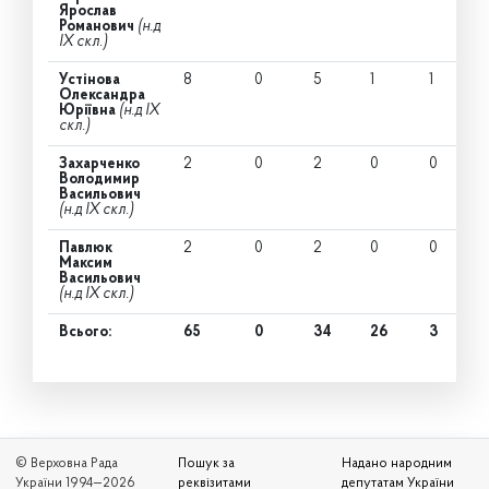
Ярослав
Романович
(н.д
IX скл.)
Устінова
8
0
5
1
1
Олександра
Юріївна
(н.д IX
скл.)
Захарченко
2
0
2
0
0
Володимир
Васильович
(н.д IX скл.)
Павлюк
2
0
2
0
0
Максим
Васильович
(н.д IX скл.)
Всього:
65
0
34
26
3
© Верховна Рада
Пошук за
Надано народним
України 1994—2026
реквізитами
депутатам України