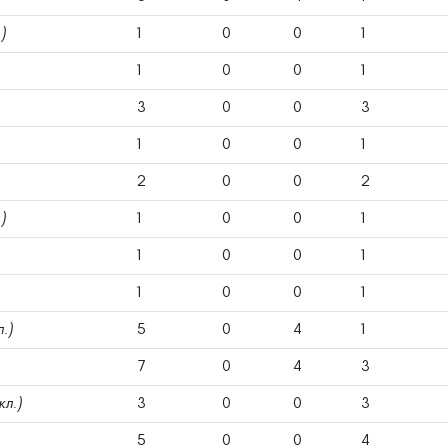
)
1
0
0
1
1
0
0
1
3
0
0
3
1
0
0
1
2
0
0
2
)
1
0
0
1
1
0
0
1
1
0
0
1
л.)
5
0
4
1
7
0
4
3
кл.)
3
0
0
3
5
0
0
4