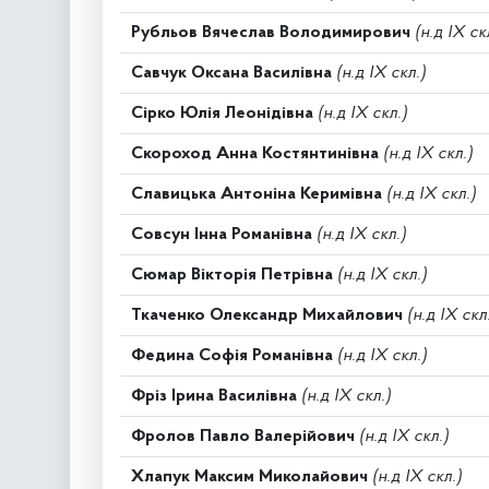
Рубльов Вячеслав Володимирович
(н.д IX ск
Савчук Оксана Василівна
(н.д IX скл.)
Сірко Юлія Леонідівна
(н.д IX скл.)
Скороход Анна Костянтинівна
(н.д IX скл.)
Славицька Антоніна Керимівна
(н.д IX скл.)
Совсун Інна Романівна
(н.д IX скл.)
Сюмар Вікторія Петрівна
(н.д IX скл.)
Ткаченко Олександр Михайлович
(н.д IX скл
Федина Софія Романівна
(н.д IX скл.)
Фріз Ірина Василівна
(н.д IX скл.)
Фролов Павло Валерійович
(н.д IX скл.)
Хлапук Максим Миколайович
(н.д IX скл.)