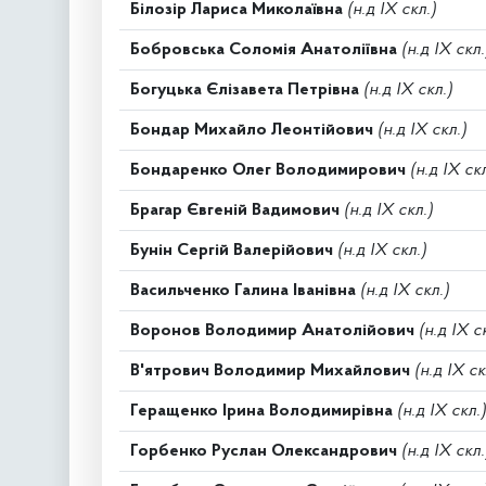
Білозір Лариса Миколаївна
(н.д IX скл.)
Бобровська Соломія Анатоліївна
(н.д IX скл.
Богуцька Єлізавета Петрівна
(н.д IX скл.)
Бондар Михайло Леонтійович
(н.д IX скл.)
Бондаренко Олег Володимирович
(н.д IX скл
Брагар Євгеній Вадимович
(н.д IX скл.)
Бунін Сергій Валерійович
(н.д IX скл.)
Васильченко Галина Іванівна
(н.д IX скл.)
Воронов Володимир Анатолійович
(н.д IX с
В'ятрович Володимир Михайлович
(н.д IX ск
Геращенко Ірина Володимирівна
(н.д IX скл.)
Горбенко Руслан Олександрович
(н.д IX скл.