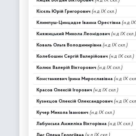
Кицак Богдан Вікторович
(н.д IX скл.)
Кісєль Юрій Григорович
(н.д IX скл.)
Климпуш-Цинцадзе Іванна Орестівна
(н.д IX
Княжицький Микола Леонідович
(н.д IX скл.)
Коваль Ольга Володимирівна
(н.д IX скл.)
Колебошин Сергій Валерійович
(н.д IX скл.)
Колюх Валерій Вікторович
(н.д IX скл.)
Констанкевич Ірина Мирославівна
(н.д IX скл
Красов Олексій Ігорович
(н.д IX скл.)
Кузнєцов Олексій Олександрович
(н.д IX скл
Кучер Микола Іванович
(н.д IX скл.)
Лабунська Анжеліка Вікторівна
(н.д IX скл.)
Лис Олена Георгіївна
(н.д IX скл.)