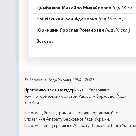
Цимбалюк Михайло Михайлович
(н.д IX скл.
Чайківський Іван Адамович
(н.д IX скл.)
Юрчишин Ярослав Романович
(н.д IX скл.)
Всього:
© Верховна Рада України 1994—2026
Програмно-технічна підтримка
— Управління
комп'ютеризованих систем Апарату Верховної Ради
України
Iнформаційна підтримка — Головне організаційне
управління Апарату Верховної Ради України,
Інформаційне управління Апарату Верховної Ради Україн