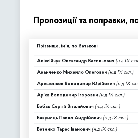
Пропозиції та поправки, п
Прізвище, ім'я, по батькові
Аліксійчук Олександр Васильович
(н.д IX скл
Ананченко Михайло Олегович
(н.д IX скл.)
Арешонков Володимир Юрійович
(н.д IX скл
Ар'єв Володимир Ігорович
(н.д IX скл.)
Бабак Сергій Віталійович
(н.д IX скл.)
Бакунець Павло Андрійович
(н.д IX скл.)
Батенко Тарас Іванович
(н.д IX скл.)