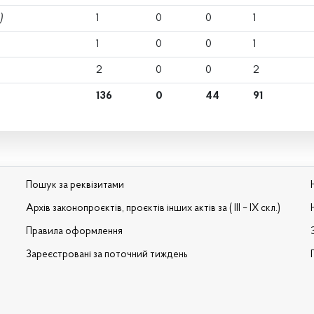
)
1
0
0
1
1
0
0
1
2
0
0
2
136
0
44
91
Пошук за реквізитами
Архів законопроєктів, проєктів інших актів за ( III – IX скл.)
Правила оформлення
Зареєстровані за поточний тиждень
и