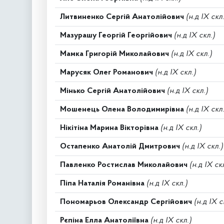
Литвиненко Сергій Анатолійович
(н.д IX скл.
Мазурашу Георгій Георгійович
(н.д IX скл.)
Мамка Григорій Миколайович
(н.д IX скл.)
Марусяк Олег Романович
(н.д IX скл.)
Мінько Сергій Анатолійович
(н.д IX скл.)
Мошенець Олена Володимирівна
(н.д IX скл.
Нікітіна Марина Вікторівна
(н.д IX скл.)
Остапенко Анатолій Дмитрович
(н.д IX скл.)
Павленко Ростислав Миколайович
(н.д IX ск
Піпа Наталія Романівна
(н.д IX скл.)
Пономарьов Олександр Сергійович
(н.д IX с
Рєпіна Елла Анатоліївна
(н.д IX скл.)