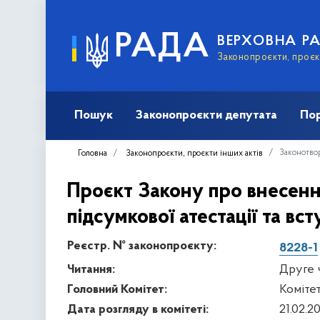
РАДА
ВЕРХОВНА Р
Законопроєкти, проєкт
Пошук
Законопроєкти депутата
Пор
Законотвор
Головна
Законопроєкти, проєкти інших актів
Проєкт Закону про внесенн
підсумкової атестації та вс
Реєстр. № законопроєкту:
8228-1
Читання:
Друге 
Головний Комітет:
Комітет
Дата розгляду в комітеті:
21.02.2