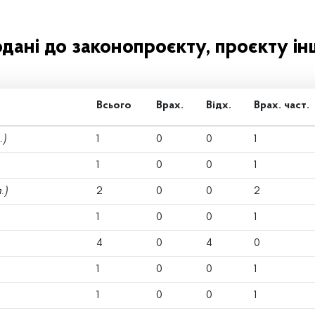
одані до законопроєкту, проєкту ін
Всього
Врах.
Відх.
Врах. част.
.)
1
0
0
1
1
0
0
1
.)
2
0
0
2
1
0
0
1
4
0
4
0
1
0
0
1
1
0
0
1