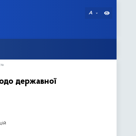
A
кта
щодо державної
цій