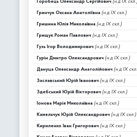
Горобець Олександр Сергійович
(н.д IX скл.
Гринчук Оксана Анатоліївна
(н.д IX скл.)
Гришина Юлія Миколаївна
(н.д IX скл.)
Грищук Роман Павлович
(н.д IX скл.)
Гузь Ігор Володимирович
(н.д IX скл.)
Гурін Дмитро Олександрович
(н.д IX скл.)
Дануца Олександр Анатолійович
(н.д IX скл.
Заславський Юрій Іванович
(н.д IX скл.)
Здебський Юрій Вікторович
(н.д IX скл.)
Іонова Марія Миколаївна
(н.д IX скл.)
Камельчук Юрій Олександрович
(н.д IX скл.)
Кириленко Іван Григорович
(н.д IX скл.)