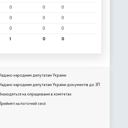
0
0
0
0
0
0
0
0
0
1
0
0
Надано народним депутатам України
Надано народним депутатам України документів до ЗП
Знаходяться на опрацюванні в комітетах
Прийняті на поточній сесії