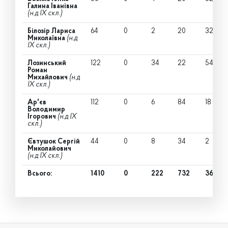
Галина Іванівна
(н.д IX скл.)
Білозір Лариса
64
0
2
20
32
Миколаївна
(н.д
IX скл.)
Лозинський
122
0
34
22
54
Роман
Михайлович
(н.д
IX скл.)
Ар'єв
112
0
6
84
18
Володимир
Ігорович
(н.д IX
скл.)
Євтушок Сергій
44
0
8
34
2
Миколайович
(н.д IX скл.)
Всього:
1410
0
222
732
364