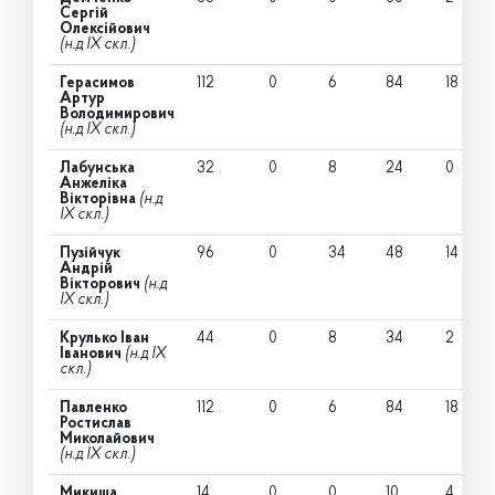
Сергій
Олексійович
(н.д IX скл.)
Герасимов
112
0
6
84
18
Артур
Володимирович
(н.д IX скл.)
Лабунська
32
0
8
24
0
Анжеліка
Вікторівна
(н.д
IX скл.)
Пузійчук
96
0
34
48
14
Андрій
Вікторович
(н.д
IX скл.)
Крулько Іван
44
0
8
34
2
Іванович
(н.д IX
скл.)
Павленко
112
0
6
84
18
Ростислав
Миколайович
(н.д IX скл.)
Микиша
14
0
0
10
4