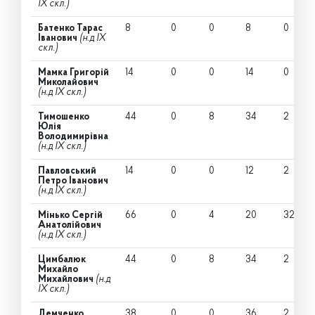
IX скл.)
Батенко Тарас
8
0
0
8
0
Іванович
(н.д IX
скл.)
Мамка Григорій
14
0
0
14
0
Миколайович
(н.д IX скл.)
Тимошенко
44
0
8
34
2
Юлія
Володимирівна
(н.д IX скл.)
Павловський
14
0
0
12
2
Петро Іванович
(н.д IX скл.)
Мінько Сергій
66
0
4
20
32
Анатолійович
(н.д IX скл.)
Цимбалюк
44
0
8
34
2
Михайло
Михайлович
(н.д
IX скл.)
Демченко
38
0
0
36
2