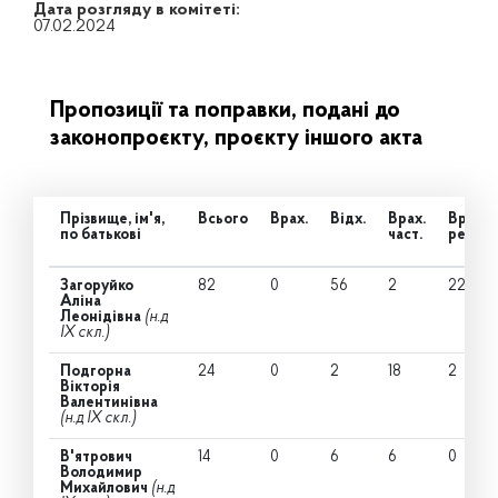
Дата розгляду в комітеті:
07.02.2024
Пропозиції та поправки, подані до
законопроєкту, проєкту іншого акта
Прізвище, ім'я,
Всього
Врах.
Відх.
Врах.
Врах.
по батькові
част.
ред.
Загоруйко
82
0
56
2
22
Аліна
Леонідівна
(н.д
IX скл.)
Подгорна
24
0
2
18
2
Вікторія
Валентинівна
(н.д IX скл.)
В'ятрович
14
0
6
6
0
Володимир
Михайлович
(н.д