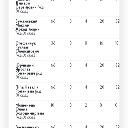
Дмитро
Сергійович
(н.д
IX скл.)
Бужанський
66
0
4
20
32
Максим
Аркадійович
(н.д IX скл.)
Стефанчук
36
0
8
16
10
Руслан
Олексійович
(н.д IX скл.)
Юрчишин
66
0
4
20
32
Ярослав
Романович
(н.д
IX скл.)
Піпа Наталія
66
0
4
20
32
Романівна
(н.д
IX скл.)
Мошенець
10
0
2
8
0
Олена
Володимирівна
(н.д IX скл.)
Васильченко
66
0
4
20
32