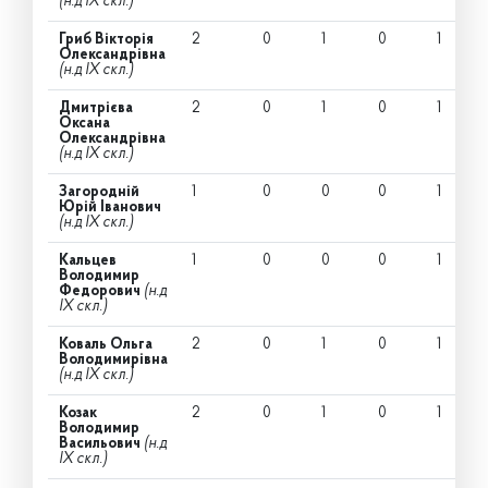
(н.д IX скл.)
Гриб Вікторія
2
0
1
0
1
Олександрівна
(н.д IX скл.)
Дмитрієва
2
0
1
0
1
Оксана
Олександрівна
(н.д IX скл.)
Загородній
1
0
0
0
1
Юрій Іванович
(н.д IX скл.)
Кальцев
1
0
0
0
1
Володимир
Федорович
(н.д
IX скл.)
Коваль Ольга
2
0
1
0
1
Володимирівна
(н.д IX скл.)
Козак
2
0
1
0
1
Володимир
Васильович
(н.д
IX скл.)