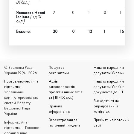
IX скл.)
Яковлєва Неллі
2
0
1
0
1
Іллівна
(н.д IX
скл.)
Всього:
30
0
13
1
16
© Верховна Рада
Пошук за
Надано народним
України 1994—2026
реквізитами
депутатам України
Програмно-технічна
Архів
Надано народним
підтримка
—
законопроєктів,
депутатам України
Управління
проєктів інших актів
документів до ЗП
комп'ютеризованих
за ( III – IX скл.)
Знаходяться на
систем Апарату
Правила
опрацюванні в
Верховної Ради
оформлення
комітетах
України
Зареєстровані за
Прийняті на поточній
Iнформаційна
поточний тиждень
сесії
підтримка — Головне
організаційне