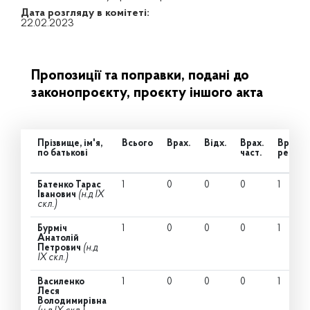
Дата розгляду в комітеті:
22.02.2023
Пропозиції та поправки, подані до
законопроєкту, проєкту іншого акта
Прізвище, ім'я,
Всього
Врах.
Відх.
Врах.
Врах.
по батькові
част.
ред.
Батенко Тарас
1
0
0
0
1
Іванович
(н.д IX
скл.)
Бурміч
1
0
0
0
1
Анатолій
Петрович
(н.д
IX скл.)
Василенко
1
0
0
0
1
Леся
Володимирівна