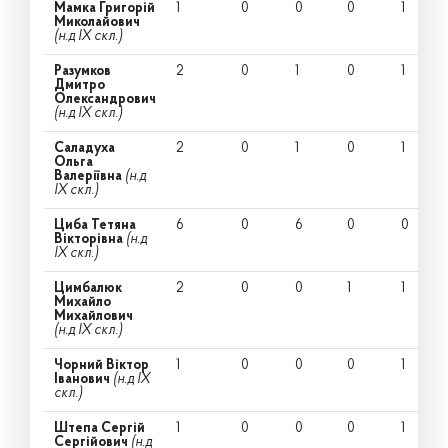
Мамка Григорій
1
0
0
0
1
Миколайович
(н.д IX скл.)
Разумков
2
0
1
0
1
Дмитро
Олександрович
(н.д IX скл.)
Саладуха
2
0
1
0
1
Ольга
Валеріївна
(н.д
IX скл.)
Циба Тетяна
6
0
6
0
0
Вікторівна
(н.д
IX скл.)
Цимбалюк
2
0
0
1
1
Михайло
Михайлович
(н.д IX скл.)
Чорний Віктор
1
0
0
0
1
Іванович
(н.д IX
скл.)
Штепа Сергій
1
0
0
0
1
Сергійович
(н.д