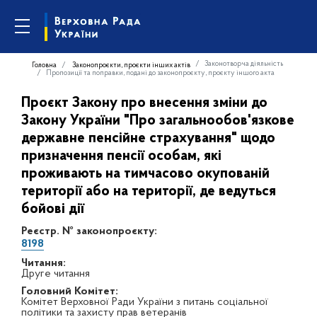
Законотворча діяльність
Головна
Законопроєкти, проєкти інших актів
Пропозиції та поправки, подані до законопроєкту, проєкту іншого акта
Проєкт Закону про внесення зміни до
Закону України "Про загальнообов'язкове
державне пенсійне страхування" щодо
призначення пенсії особам, які
проживають на тимчасово окупованій
території або на території, де ведуться
бойові дії
Реєстр. № законопроєкту:
8198
Читання:
Друге читання
Головний Комітет:
Комітет Верховної Ради України з питань соціальної
політики та захисту прав ветеранів