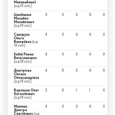
Миколайович
(н.д IX скл.)
Цимбалюк
3
0
0
3
0
Михайло
Михайлович
(н.д IX скл.)
Саладуха
4
0
0
4
0
Ольга
Валеріївна
(н.д
IX скл.)
Бабій Роман
4
0
0
4
0
Вячеславович
(н.д IX скл.)
Дмитрієва
4
0
0
4
0
Оксана
Олександрівна
(н.д IX скл.)
Воронько Олег
2
0
1
1
0
Євгенійович
(н.д IX скл.)
Микиша
4
0
0
4
0
Дмитро
Сергійович
(н.д