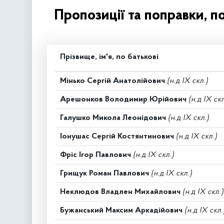
Пропозиції та поправки, п
Прізвище, ім'я, по батькові
Мінько Сергій Анатолійович
(н.д IX скл.)
Арешонков Володимир Юрійович
(н.д IX скл
Галушко Микола Леонідович
(н.д IX скл.)
Іонушас Сергій Костянтинович
(н.д IX скл.)
Фріс Ігор Павлович
(н.д IX скл.)
Грищук Роман Павлович
(н.д IX скл.)
Неклюдов Владлен Михайлович
(н.д IX скл.)
Бужанський Максим Аркадійович
(н.д IX скл.