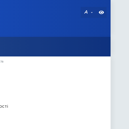
A
кта
ості