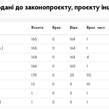
одані до законопроєкту, проєкту ін
Всього
Врах.
Відх.
Врах. част.
165
0
164
1
.)
165
0
164
1
168
0
164
4
166
0
165
1
179
0
25
92
13
0
0
10
1
0
0
1
)
1
0
0
1