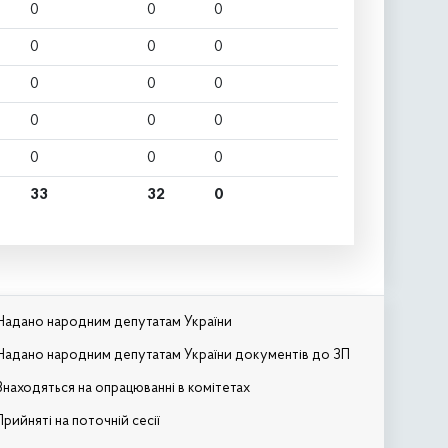
0
0
0
0
0
0
0
0
0
0
0
0
0
0
0
33
32
0
Надано народним депутатам України
Надано народним депутатам України документів до ЗП
Знаходяться на опрацюванні в комітетах
Прийняті на поточній сесії