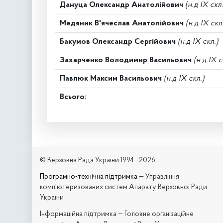
Дануца Олександр Анатолійович
(н.д IX скл.
Медяник В'ячеслав Анатолійович
(н.д IX скл
Бакумов Олександр Сергійович
(н.д IX скл.)
Захарченко Володимир Васильович
(н.д IX с
Павлюк Максим Васильович
(н.д IX скл.)
Всього:
© Верховна Рада України 1994—2026
Програмно-технічна підтримка
— Управління
комп'ютеризованих систем Апарату Верховної Ради
України
Iнформаційна підтримка — Головне організаційне