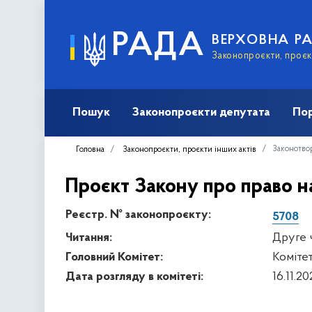
РАДА
ВЕРХОВНА Р
Законопроєкти, проєкт
Пошук
Законопроєкти депутата
Пор
Законотвор
Головна
Законопроєкти, проєкти інших актів
Проєкт Закону про право н
Реєстр. № законопроєкту:
5708
Читання:
Друге 
Головний Комітет:
Комітет
Дата розгляду в комітеті:
16.11.2