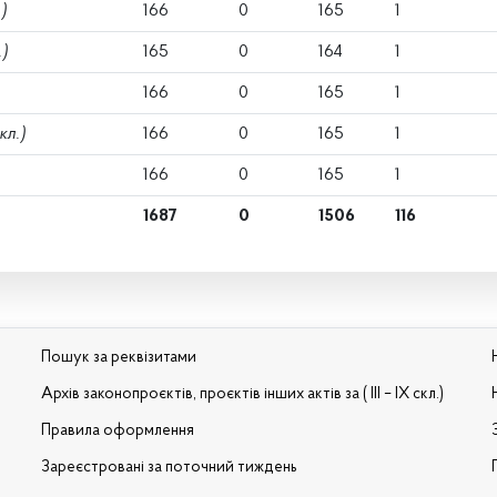
)
166
0
165
1
.)
165
0
164
1
166
0
165
1
кл.)
166
0
165
1
166
0
165
1
1687
0
1506
116
Пошук за реквізитами
Архів законопроєктів, проєктів інших актів за ( III – IX скл.)
Правила оформлення
Зареєстровані за поточний тиждень