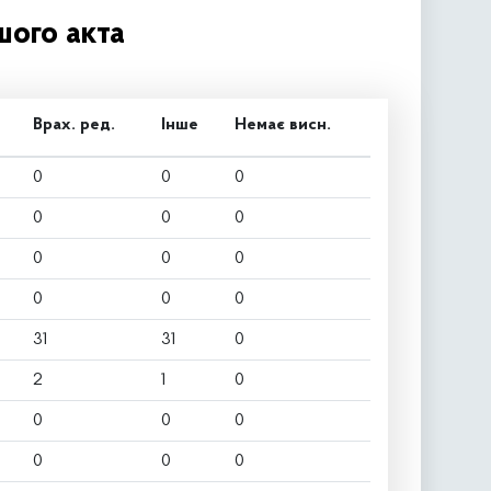
шого акта
Врах. ред.
Інше
Немає висн.
0
0
0
0
0
0
0
0
0
0
0
0
31
31
0
2
1
0
0
0
0
0
0
0