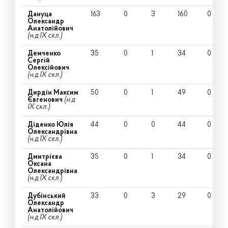
Дануца
163
0
3
160
0
Олександр
Анатолійович
(н.д IX скл.)
Демченко
35
0
1
34
0
Сергій
Олексійович
(н.д IX скл.)
Дирдін Максим
50
0
1
49
0
Євгенович
(н.д
IX скл.)
Діденко Юлія
44
0
0
44
0
Олександрівна
(н.д IX скл.)
Дмитрієва
35
0
1
34
0
Оксана
Олександрівна
(н.д IX скл.)
Дубінський
33
0
3
29
0
Олександр
Анатолійович
(н.д IX скл.)