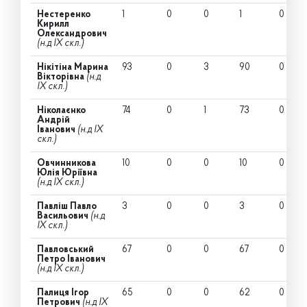
Нестеренко
1
0
0
1
0
Кирилл
Олександрович
(н.д IX скл.)
Нікітіна Марина
93
0
3
90
0
Вікторівна
(н.д
IX скл.)
Ніколаєнко
74
0
1
73
0
Андрій
Іванович
(н.д IX
скл.)
Овчинникова
10
0
0
10
0
Юлія Юріївна
(н.д IX скл.)
Павліш Павло
3
0
0
3
0
Васильович
(н.д
IX скл.)
Павловський
67
0
0
67
0
Петро Іванович
(н.д IX скл.)
Палиця Ігор
65
0
0
62
0
Петрович
(н.д IX