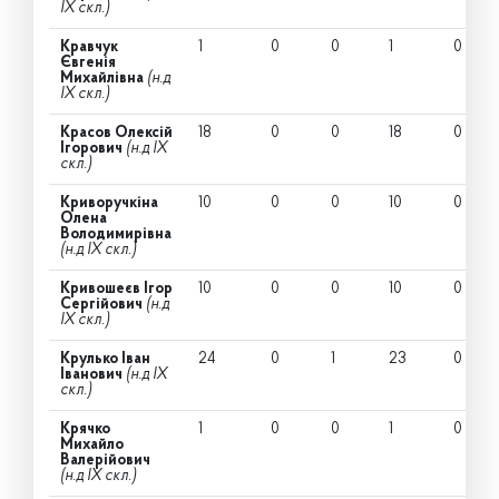
IX скл.)
Кравчук
1
0
0
1
0
Євгенія
Михайлівна
(н.д
IX скл.)
Красов Олексій
18
0
0
18
0
Ігорович
(н.д IX
скл.)
Криворучкіна
10
0
0
10
0
Олена
Володимирівна
(н.д IX скл.)
Кривошеєв Ігор
10
0
0
10
0
Сергійович
(н.д
IX скл.)
Крулько Іван
24
0
1
23
0
Іванович
(н.д IX
скл.)
Крячко
1
0
0
1
0
Михайло
Валерійович
(н.д IX скл.)