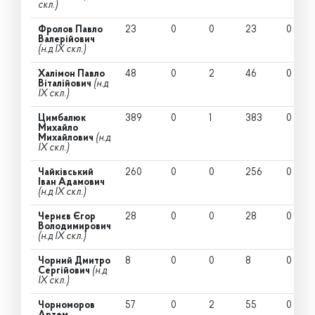
скл.)
Фролов Павло
23
0
0
23
0
Валерійович
(н.д IX скл.)
Халімон Павло
48
0
2
46
0
Віталійович
(н.д
IX скл.)
Цимбалюк
389
0
1
383
0
Михайло
Михайлович
(н.д
IX скл.)
Чайківський
260
0
0
256
0
Іван Адамович
(н.д IX скл.)
Чернєв Єгор
28
0
0
28
0
Володимирович
(н.д IX скл.)
Чорний Дмитро
8
0
0
8
0
Сергійович
(н.д
IX скл.)
Чорноморов
57
0
2
55
0