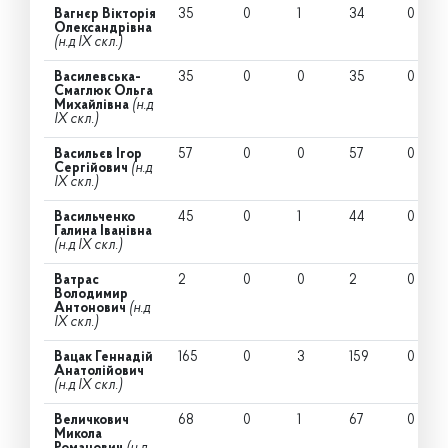
Вагнєр Вікторія
35
0
1
34
0
Олександрівна
(н.д IX скл.)
Василевська-
35
0
0
35
0
Смаглюк Ольга
Михайлівна
(н.д
IX скл.)
Васильєв Ігор
57
0
0
57
0
Сергійович
(н.д
IX скл.)
Васильченко
45
0
1
44
0
Галина Іванівна
(н.д IX скл.)
Ватрас
2
0
0
2
0
Володимир
Антонович
(н.д
IX скл.)
Вацак Геннадій
165
0
3
159
0
Анатолійович
(н.д IX скл.)
Величкович
68
0
1
67
0
Микола