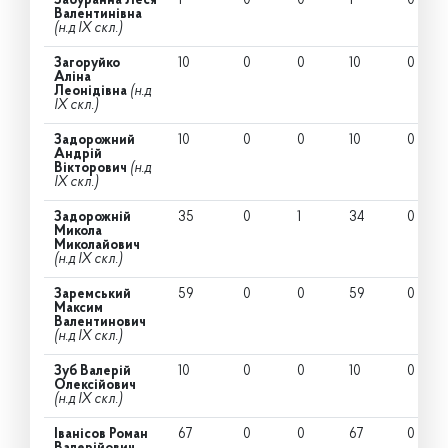
Забуранна Леся
1
0
0
1
0
Валентинівна
(н.д IX скл.)
Загоруйко
10
0
0
10
0
Аліна
Леонідівна
(н.д
IX скл.)
Задорожний
10
0
0
10
0
Андрій
Вікторович
(н.д
IX скл.)
Задорожній
35
0
1
34
0
Микола
Миколайович
(н.д IX скл.)
Заремський
59
0
0
59
0
Максим
Валентинович
(н.д IX скл.)
Зуб Валерій
10
0
0
10
0
Олексійович
(н.д IX скл.)
Іванісов Роман
67
0
0
67
0