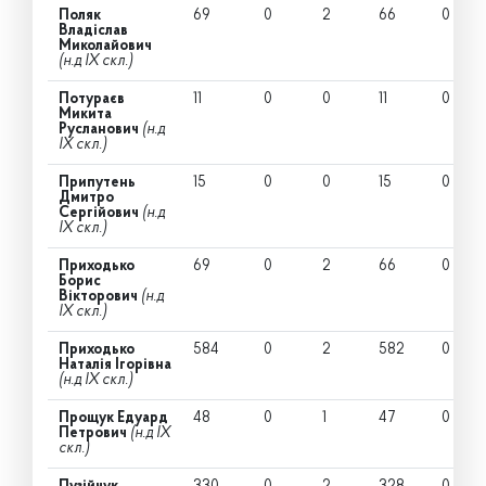
Поляк
69
0
2
66
0
Владіслав
Миколайович
(н.д IX скл.)
Потураєв
11
0
0
11
0
Микита
Русланович
(н.д
IX скл.)
Припутень
15
0
0
15
0
Дмитро
Сергійович
(н.д
IX скл.)
Приходько
69
0
2
66
0
Борис
Вікторович
(н.д
IX скл.)
Приходько
584
0
2
582
0
Наталія Ігорівна
(н.д IX скл.)
Прощук Едуард
48
0
1
47
0
Петрович
(н.д IX
скл.)