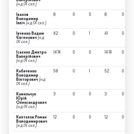
Валерійович
(н.д IX скл.)
Іванов
8
0
0
8
0
Володимир
Ілліч
(н.д IX скл.)
Івченко Вадим
42
0
1
41
0
Євгенович
(н.д
IX скл.)
Ісаєнко Дмитро
1474
0
0
1474
0
Валерійович
(н.д IX скл.)
Кабаченко
58
0
1
52
0
Володимир
Вікторович
(н.д
IX скл.)
Камельчук
3
0
0
3
0
Юрій
Олександрович
(н.д IX скл.)
Каптєлов Роман
12
0
0
12
0
Володимирович
(н.д IX скл.)