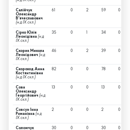
(н.д IX скл.)
Салійчук
61
0
2
59
0
Олександр
В'ячеславович
(н.д IX скл.)
Сірко Юлія
35
0
1
34
0
Леонідівна
(н.д
IX скл.)
Скорик Микола
46
0
2
39
0
Леонідович
(н.д
IX скл.)
Скороход Анна
82
0
0
78
0
Костянтинівна
(н.д IX скл.)
Сова
13
0
0
13
0
Олександр
Георгійович
(н.д
IX скл.)
Совсун Інна
2
0
0
2
0
Романівна
(н.д
IX скл.)
Соломчук
30
0
0
30
0