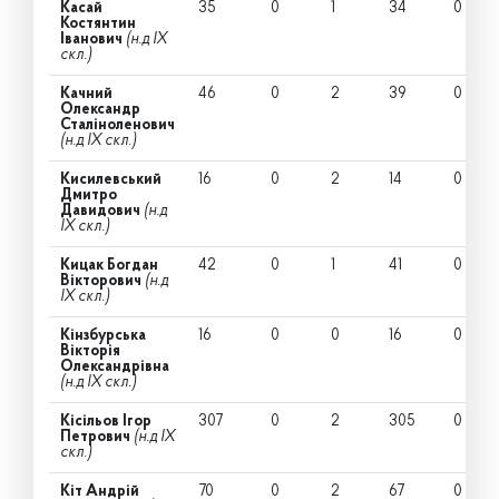
Касай
35
0
1
34
0
Костянтин
Іванович
(н.д IX
скл.)
Качний
46
0
2
39
0
Олександр
Сталіноленович
(н.д IX скл.)
Кисилевський
16
0
2
14
0
Дмитро
Давидович
(н.д
IX скл.)
Кицак Богдан
42
0
1
41
0
Вікторович
(н.д
IX скл.)
Кінзбурська
16
0
0
16
0
Вікторія
Олександрівна
(н.д IX скл.)
Кісільов Ігор
307
0
2
305
0
Петрович
(н.д IX
скл.)
Кіт Андрій
70
0
2
67
0