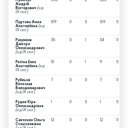
Пузійчук
330
0
2
328
0
Андрій
Вікторович
(н.д
IX скл.)
Пуртова Анна
109
0
0
109
0
Анатоліївна
(н.д
IX скл.)
Разумков
35
0
1
34
0
Дмитро
Олександрович
(н.д IX скл.)
Рєпіна Елла
10
0
1
9
0
Анатоліївна
(н.д
IX скл.)
Рубльов
7
0
0
7
0
Вячеслав
Володимирович
(н.д IX скл.)
Рудик Кіра
1
0
0
1
0
Олександрівна
(н.д IX скл.)
Савченко Ольга
12
0
0
12
0
Станіславівна