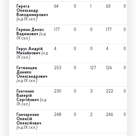
Герега
64
0
1
63
0
Олександр
Володимирович
(н.д IX скл.)
Герман Денис
177
0
0
177
0
Вадимович
(н.д
IX скл.)
Герус Андрій
4
0
0
4
0
Михайлович
(н.д
IX скл.)
Гетманцев
253
0
127
126
0
Данило
Олександрович
(н.д IX скл.)
Гнатенко
230
0
3
222
0
Валерій
Сергійович
(н.д
IX скл.)
Гончаренко
248
0
2
246
0
Олексій
Олексійович
(н.д IX скл.)