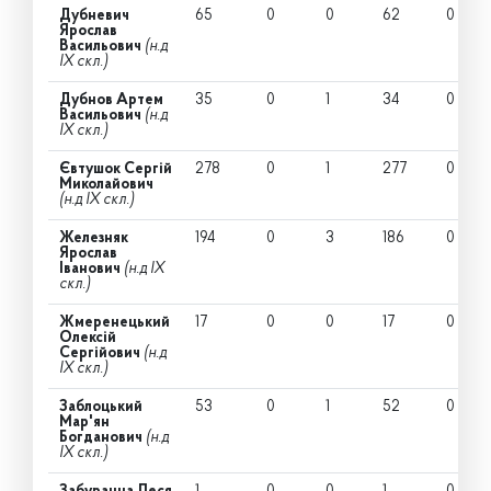
Дубневич
65
0
0
62
0
Ярослав
Васильович
(н.д
IX скл.)
Дубнов Артем
35
0
1
34
0
Васильович
(н.д
IX скл.)
Євтушок Сергій
278
0
1
277
0
Миколайович
(н.д IX скл.)
Железняк
194
0
3
186
0
Ярослав
Іванович
(н.д IX
скл.)
Жмеренецький
17
0
0
17
0
Олексій
Сергійович
(н.д
IX скл.)
Заблоцький
53
0
1
52
0
Мар'ян
Богданович
(н.д
IX скл.)