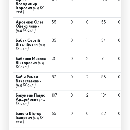
Ар'єв
127
0
1
126
0
Володимир
Ігорович
(н.д IX
скл.)
Арсенюк Олег
55
0
0
55
0
Олексійович
(н.д IX скл.)
Бабак Сергій
35
0
1
34
0
Віталійович
(н.д
IX скл.)
Бабенко Микола
74
0
2
71
0
Вікторович
(н.д
IX скл.)
Бабій Роман
87
0
2
85
0
Вячеславович
(н.д IX скл.)
Бакунець Павло
107
0
2
104
0
Андрійович
(н.д
IX скл.)
Балога Віктор
65
0
0
62
0
Іванович
(н.д IX
скл.)