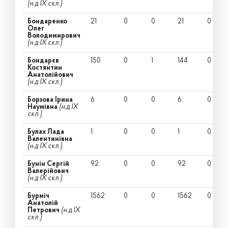
(н.д IX скл.)
Бондаренко
21
0
0
21
0
Олег
Володимирович
(н.д IX скл.)
Бондарєв
150
0
1
144
0
Костянтин
Анатолійович
(н.д IX скл.)
Борзова Ірина
6
0
0
6
0
Наумівна
(н.д IX
скл.)
Булах Лада
1
0
0
1
0
Валентинівна
(н.д IX скл.)
Бунін Сергій
92
0
0
92
0
Валерійович
(н.д IX скл.)
Бурміч
1562
0
0
1562
0
Анатолій
Петрович
(н.д IX
скл.)