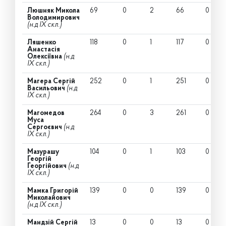
Люшняк Микола
69
0
2
66
0
Володимирович
(н.д IX скл.)
Ляшенко
118
0
1
117
0
Анастасія
Олексіївна
(н.д
IX скл.)
Магера Сергій
252
0
1
251
0
Васильович
(н.д
IX скл.)
Магомедов
264
0
3
261
0
Муса
Сергоєвич
(н.д
IX скл.)
Мазурашу
104
0
1
103
0
Георгій
Георгійович
(н.д
IX скл.)
Мамка Григорій
139
0
0
139
0
Миколайович
(н.д IX скл.)
Мандзій Сергій
13
0
0
13
0