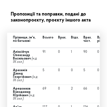
Пропозиції та поправки, подані до
законопроєкту, проєкту іншого акта
Прізвище, ім'я,
Всього
Врах.
Відх.
Врах.
Врах.
по батькові
част.
ред.
Аліксійчук
91
0
1
90
0
Олександр
Васильович
(н.д
IX скл.)
Арахамія
5
0
0
5
0
Давид
Георгійович
(н.д
IX скл.)
Арешонков
69
0
2
66
0
Володимир
Юрійович
(н.д
IX скл.)