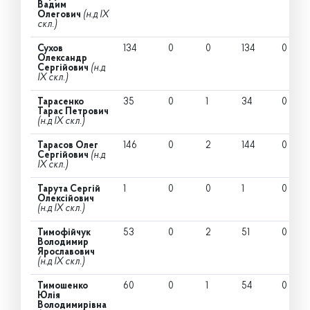
Вадим
Олегович
(н.д IX
скл.)
Сухов
134
0
0
134
0
Олександр
Сергійович
(н.д
IX скл.)
Тарасенко
35
0
1
34
0
Тарас Петрович
(н.д IX скл.)
Тарасов Олег
146
0
2
144
0
Сергійович
(н.д
IX скл.)
Тарута Сергій
1
0
0
1
0
Олексійович
(н.д IX скл.)
Тимофійчук
53
0
2
51
0
Володимир
Ярославович
(н.д IX скл.)
Тимошенко
60
0
1
54
0
Юлія
Володимирівна