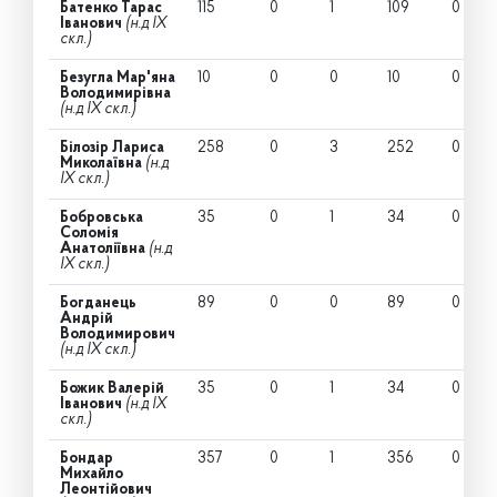
Батенко Тарас
115
0
1
109
0
Іванович
(н.д IX
скл.)
Безугла Мар'яна
10
0
0
10
0
Володимирівна
(н.д IX скл.)
Білозір Лариса
258
0
3
252
0
Миколаївна
(н.д
IX скл.)
Бобровська
35
0
1
34
0
Соломія
Анатоліївна
(н.д
IX скл.)
Богданець
89
0
0
89
0
Андрій
Володимирович
(н.д IX скл.)
Божик Валерій
35
0
1
34
0
Іванович
(н.д IX
скл.)
Бондар
357
0
1
356
0
Михайло
Леонтійович