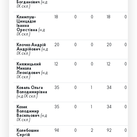
Богданович
(н.д
IX скл.)
Климпуш-
18
0
0
18
0
Цинцадзе
Іванна
Орестівна
(н.д
IX скл.)
Клочко Андрій
20
0
0
20
0
Андрійович
(н.д
IX скл.)
Княжицький
12
0
0
12
0
Микола
Леонідович
(н.д
IX скл.)
Коваль Ольга
35
0
1
34
0
Володимирівна
(н.д IX скл.)
Козак
35
0
1
34
0
Володимир
Васильович
(н.д
IX скл.)
Колебошин
94
0
2
92
0
Сергій