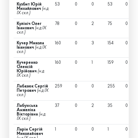
Кузбит Юрій
53
0
0
53
0
Михайлович
(н.д
IX скл.)
Кулініч Олег
78
0
2
75
0
Іванович
(н.д IX
скл.)
Кучер Микола
160
0
3
154
0
Іванович
(н.д IX
скл.)
Кучеренко
160
0
1
159
0
Олексій
Юрійович
(н.д
IX скл.)
Лабазюк Сергій
259
0
0
255
0
Петрович
(н.д IX
скл.)
Лабунська
37
0
2
35
0
Анжеліка
Вікторівна
(н.д
IX скл.)
Ларін Сергій
1
0
0
1
0
Миколайович