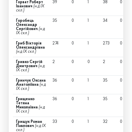
Горват Роберт
39
0
1
38
0
Іванович
(н.д IX
скл.)
Горобець
35
0
1
34
0
Олександр
Сергійович
(н.д
IX скл.)
Гриб Вікторія
274
0
1
273
0
Олександрівна
(н.д IX скл.)
Гривко Сергій
2
0
0
2
0
Дмитрович
(н.д
IX скл.)
Гринчук Оксана
36
0
1
35
0
Анатоліївна
(н.д
IX скл.)
Грищенко
36
0
1
35
0
Тетяна
Миколаївна
(н.д
IX скл.)
Грищук Роман
33
0
1
32
0
Павлович
(н.д IX
скл.)