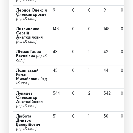
(н.д IX скл.)
Леонов Олексій
9
0
0
9
0
Олександрович
(н.д IX скл.)
Литвиненко
148
0
0
148
0
Сергій
Анатолійович
(н.д IX скл.)
Лічман Ганна
43
0
1
42
0
Василівна
(н.д IX
скл.)
Лозинський
45
0
1
44
0
Роман
Михайлович
(н.д
IX скл.)
Лукашев
544
0
2
542
0
Олександр
Анатолійович
(н.д IX скл.)
Любота
51
0
1
50
0
Дмитро
Валерійович
(н.д IX скл.)