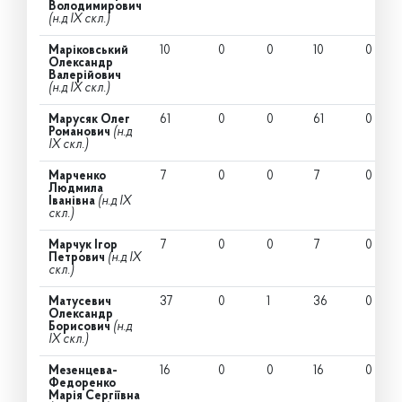
Володимирович
(н.д IX скл.)
Маріковський
10
0
0
10
0
Олександр
Валерійович
(н.д IX скл.)
Марусяк Олег
61
0
0
61
0
Романович
(н.д
IX скл.)
Марченко
7
0
0
7
0
Людмила
Іванівна
(н.д IX
скл.)
Марчук Ігор
7
0
0
7
0
Петрович
(н.д IX
скл.)
Матусевич
37
0
1
36
0
Олександр
Борисович
(н.д
IX скл.)
Мезенцева-
16
0
0
16
0
Федоренко
Марія Сергіївна