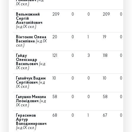
Романович
(н.д
IX скл.)
Вельможний
209
0
0
209
0
Сергій
Анатолійович
(н.д IX скл.)
Вінтоняк Олена
20
0
1
19
0
Василівна
(н.д IX
скл.)
Гайду
121
0
3
118
0
Олександр
Васильович
(н.д
IX скл.)
Галайчук Вадим
10
0
0
10
0
Сергійович
(н.д
IX скл.)
Галушко Микола
58
0
0
58
0
Леонідович
(н.д
IX скл.)
Герасимов
68
0
1
67
0
Артур
Володимирович
(н.д IX скл.)