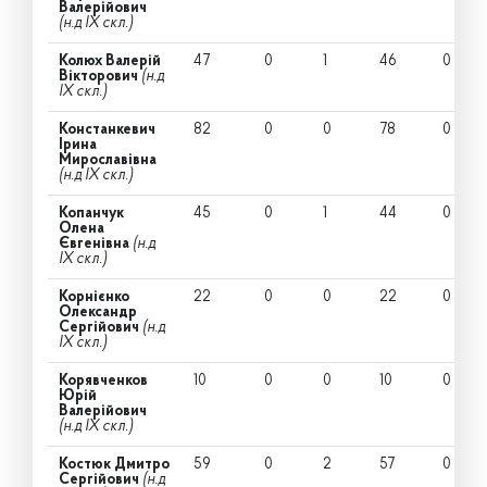
Валерійович
(н.д IX скл.)
Колюх Валерій
47
0
1
46
0
Вікторович
(н.д
IX скл.)
Констанкевич
82
0
0
78
0
Ірина
Мирославівна
(н.д IX скл.)
Копанчук
45
0
1
44
0
Олена
Євгенівна
(н.д
IX скл.)
Корнієнко
22
0
0
22
0
Олександр
Сергійович
(н.д
IX скл.)
Корявченков
10
0
0
10
0
Юрій
Валерійович
(н.д IX скл.)
Костюк Дмитро
59
0
2
57
0
Сергійович
(н.д