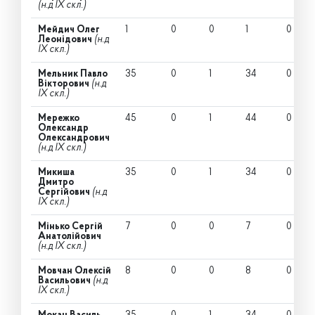
(н.д IX скл.)
Мейдич Олег
1
0
0
1
0
Леонідович
(н.д
IX скл.)
Мельник Павло
35
0
1
34
0
Вікторович
(н.д
IX скл.)
Мережко
45
0
1
44
0
Олександр
Олександрович
(н.д IX скл.)
Микиша
35
0
1
34
0
Дмитро
Сергійович
(н.д
IX скл.)
Мінько Сергій
7
0
0
7
0
Анатолійович
(н.д IX скл.)
Мовчан Олексій
8
0
0
8
0
Васильович
(н.д
IX скл.)