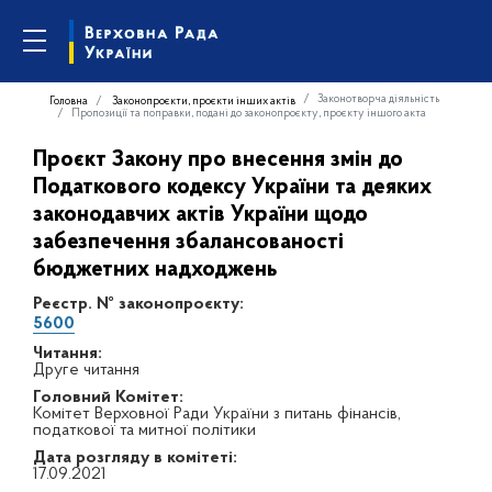
Законотворча діяльність
Головна
Законопроєкти, проєкти інших актів
Пропозиції та поправки, подані до законопроєкту, проєкту іншого акта
Проєкт Закону про внесення змін до
Податкового кодексу України та деяких
законодавчих актів України щодо
забезпечення збалансованості
бюджетних надходжень
Реєстр. № законопроєкту:
5600
Читання:
Друге читання
Головний Комітет:
Комітет Верховної Ради України з питань фінансів,
податкової та митної політики
Дата розгляду в комітеті:
17.09.2021