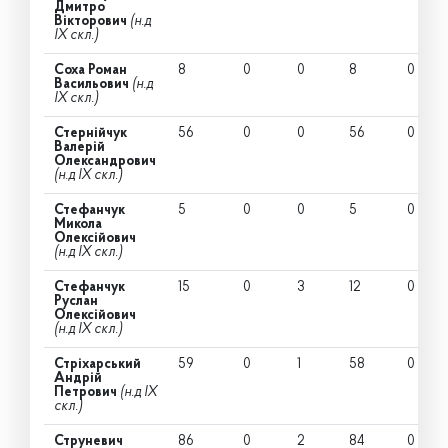
Дмитро
Вікторович
(н.д
IX скл.)
Соха Роман
8
0
0
8
0
Васильович
(н.д
IX скл.)
Стернійчук
56
0
0
56
0
Валерій
Олександрович
(н.д IX скл.)
Стефанчук
5
0
0
5
0
Микола
Олексійович
(н.д IX скл.)
Стефанчук
15
0
3
12
0
Руслан
Олексійович
(н.д IX скл.)
Стріхарський
59
0
1
58
0
Андрій
Петрович
(н.д IX
скл.)
Струневич
86
0
2
84
0