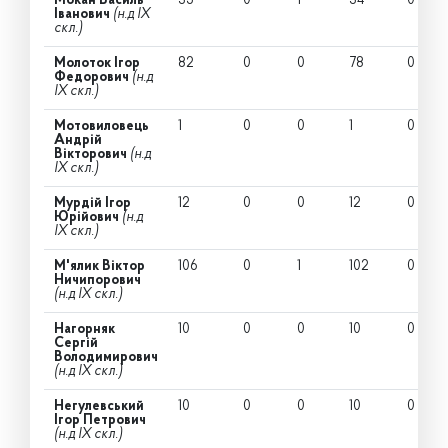
Мокан Василь
35
0
1
34
0
Іванович
(н.д IX
скл.)
Молоток Ігор
82
0
0
78
0
Федорович
(н.д
IX скл.)
Мотовиловець
1
0
0
1
0
Андрій
Вікторович
(н.д
IX скл.)
Мурдій Ігор
12
0
0
12
0
Юрійович
(н.д
IX скл.)
М'ялик Віктор
106
0
1
102
0
Ничипорович
(н.д IX скл.)
Нагорняк
10
0
0
10
0
Сергій
Володимирович
(н.д IX скл.)
Негулевський
10
0
0
10
0
Ігор Петрович
(н.д IX скл.)