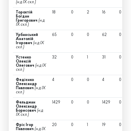
(н.д IX скл.)
Торохтій
18
0
2
16
0
Богдан
Григорович
(н.д
IX скл.)
Урбанський
65
0
0
62
0
Анатолій
Ігорович
(н.д IX
скл.)
Устенко
32
0
1
31
0
Олексій
Олегович
(н.д IX
скл.)
Федієнко
4
0
0
4
0
Олександр
Павлович
(н.д IX
скл.)
Фельдман
1429
0
0
1429
0
Олександр
Борисович
(н.д
IX скл.)
Фріс Ігор
20
0
1
19
0
Павлович
(н.д IX