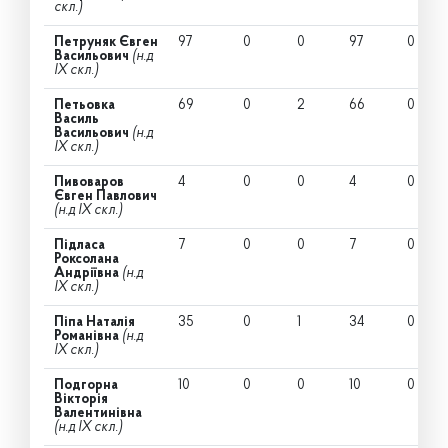
скл.)
Петруняк Євген
97
0
0
97
0
Васильович
(н.д
IX скл.)
Петьовка
69
0
2
66
0
Василь
Васильович
(н.д
IX скл.)
Пивоваров
4
0
0
4
0
Євген Павлович
(н.д IX скл.)
Підласа
7
0
0
7
0
Роксолана
Андріївна
(н.д
IX скл.)
Піпа Наталія
35
0
1
34
0
Романівна
(н.д
IX скл.)
Подгорна
10
0
0
10
0
Вікторія
Валентинівна
(н.д IX скл.)