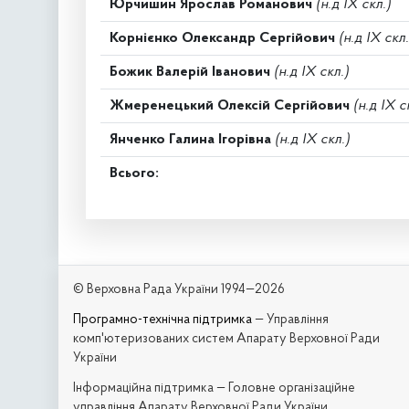
Юрчишин Ярослав Романович
(н.д IX скл.)
Корнієнко Олександр Сергійович
(н.д IX скл.
Божик Валерій Іванович
(н.д IX скл.)
Жмеренецький Олексій Сергійович
(н.д IX с
Янченко Галина Ігорівна
(н.д IX скл.)
Всього:
© Верховна Рада України 1994—2026
Програмно-технічна підтримка
— Управління
комп'ютеризованих систем Апарату Верховної Ради
України
Iнформаційна підтримка — Головне організаційне
управління Апарату Верховної Ради України,