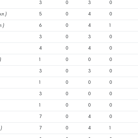
3
0
3
0
кл.)
5
0
4
0
л.)
6
0
4
1
3
0
3
0
4
0
4
0
)
1
0
0
0
3
0
3
0
1
0
0
0
3
0
0
0
1
0
0
0
7
0
4
0
)
7
0
4
1