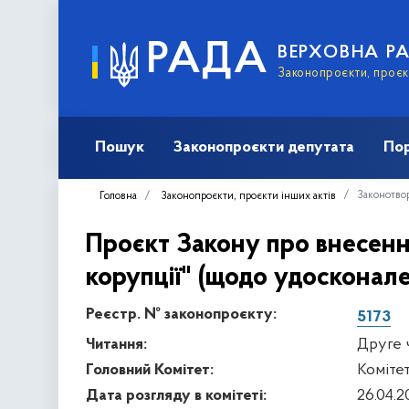
РАДА
ВЕРХОВНА Р
Законопроєкти, проєкт
Пошук
Законопроєкти депутата
Пор
Законотвор
Головна
Законопроєкти, проєкти інших актів
Проєкт Закону про внесенн
корупції" (щодо удосконал
Реєстр. № законопроєкту:
5173
Читання:
Друге 
Головний Комітет:
Коміте
Дата розгляду в комітеті:
26.04.2