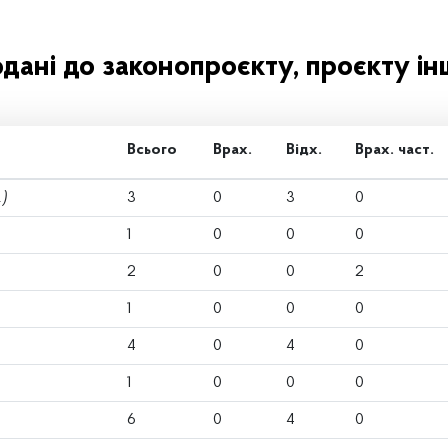
одані до законопроєкту, проєкту ін
Всього
Врах.
Відх.
Врах. част.
.)
3
0
3
0
1
0
0
0
2
0
0
2
1
0
0
0
4
0
4
0
1
0
0
0
6
0
4
0