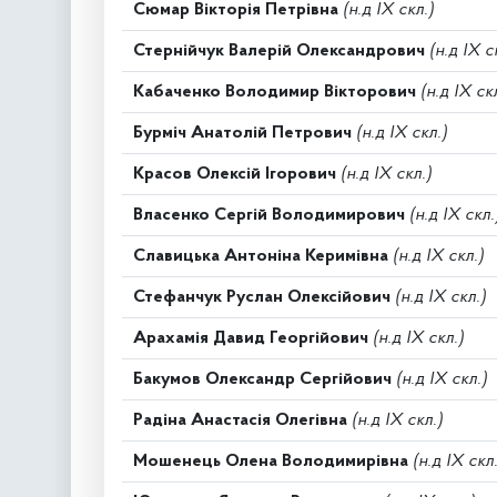
Сюмар Вікторія Петрівна
(н.д IX скл.)
Стернійчук Валерій Олександрович
(н.д IX с
Кабаченко Володимир Вікторович
(н.д IX ск
Бурміч Анатолій Петрович
(н.д IX скл.)
Красов Олексій Ігорович
(н.д IX скл.)
Власенко Сергій Володимирович
(н.д IX скл.
Славицька Антоніна Керимівна
(н.д IX скл.)
Стефанчук Руслан Олексійович
(н.д IX скл.)
Арахамія Давид Георгійович
(н.д IX скл.)
Бакумов Олександр Сергійович
(н.д IX скл.)
Радіна Анастасія Олегівна
(н.д IX скл.)
Мошенець Олена Володимирівна
(н.д IX скл.