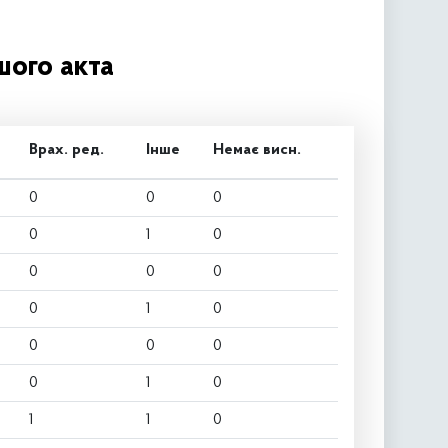
шого акта
Врах. ред.
Інше
Немає висн.
0
0
0
0
1
0
0
0
0
0
1
0
0
0
0
0
1
0
1
1
0