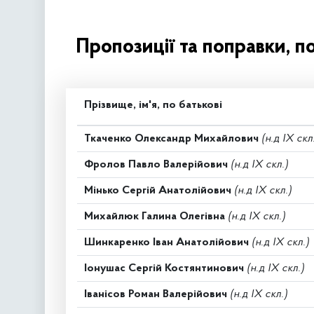
Пропозиції та поправки, п
Прізвище, ім'я, по батькові
Ткаченко Олександр Михайлович
(н.д IX скл
Фролов Павло Валерійович
(н.д IX скл.)
Мінько Сергій Анатолійович
(н.д IX скл.)
Михайлюк Галина Олегівна
(н.д IX скл.)
Шинкаренко Іван Анатолійович
(н.д IX скл.)
Іонушас Сергій Костянтинович
(н.д IX скл.)
Іванісов Роман Валерійович
(н.д IX скл.)