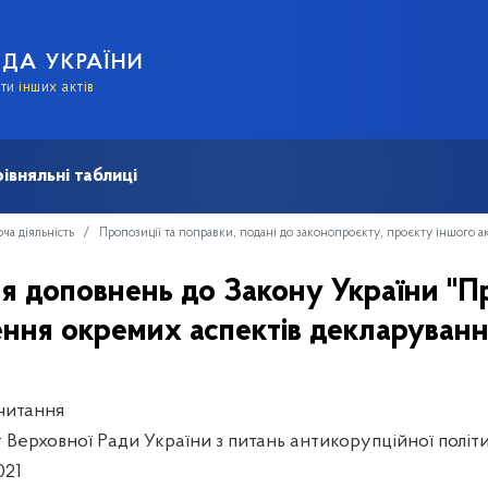
АДА УКРАЇНИ
и інших актів
івняльні таблиці
ча діяльність
Пропозиції та поправки, подані до законопроєкту, проєкту іншого а
я доповнень до Закону України "П
ення окремих аспектів декларуванн
читання
т Верховної Ради України з питань антикорупційної політ
021