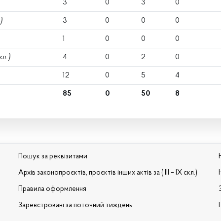
3
0
3
0
)
3
0
0
0
1
0
0
0
кл.)
4
0
2
0
12
0
5
4
85
0
50
8
Пошук за реквізитами
Архів законопроєктів, проєктів інших актів за ( III – IX скл.)
Правила оформлення
Зареєстровані за поточний тиждень