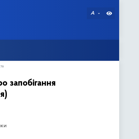
A
кта
ро запобігання
я)
ики