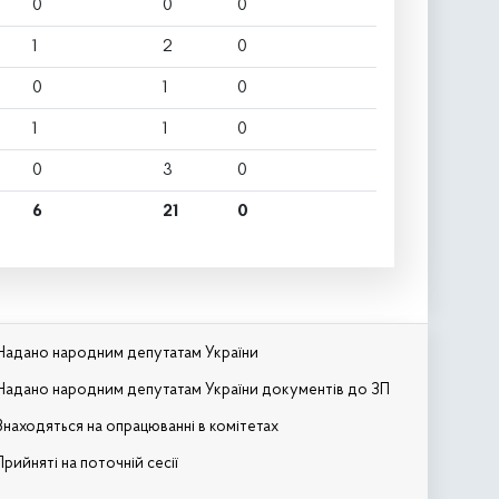
0
0
0
1
2
0
0
1
0
1
1
0
0
3
0
6
21
0
Надано народним депутатам України
Надано народним депутатам України документів до ЗП
Знаходяться на опрацюванні в комітетах
Прийняті на поточній сесії