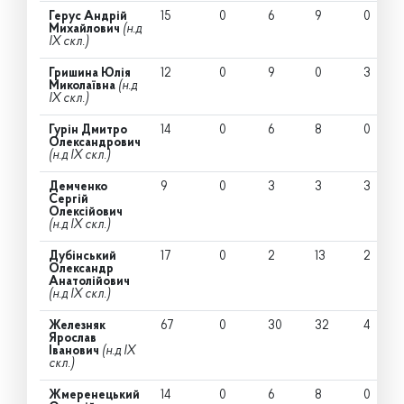
Герус Андрій
15
0
6
9
0
Михайлович
(н.д
IX скл.)
Гришина Юлія
12
0
9
0
3
Миколаївна
(н.д
IX скл.)
Гурін Дмитро
14
0
6
8
0
Олександрович
(н.д IX скл.)
Демченко
9
0
3
3
3
Сергій
Олексійович
(н.д IX скл.)
Дубінський
17
0
2
13
2
Олександр
Анатолійович
(н.д IX скл.)
Железняк
67
0
30
32
4
Ярослав
Іванович
(н.д IX
скл.)
Жмеренецький
14
0
6
8
0