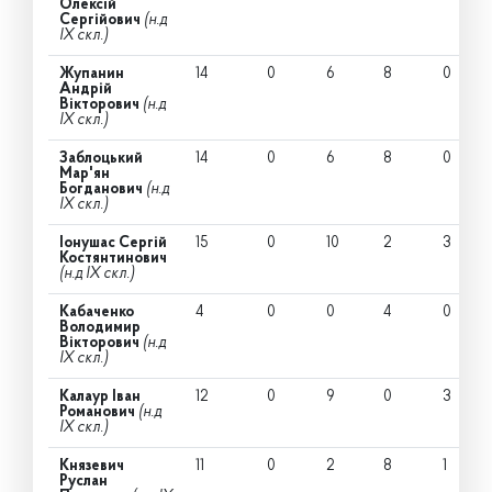
Олексій
Сергійович
(н.д
IX скл.)
Жупанин
14
0
6
8
0
Андрій
Вікторович
(н.д
IX скл.)
Заблоцький
14
0
6
8
0
Мар'ян
Богданович
(н.д
IX скл.)
Іонушас Сергій
15
0
10
2
3
Костянтинович
(н.д IX скл.)
Кабаченко
4
0
0
4
0
Володимир
Вікторович
(н.д
IX скл.)
Калаур Іван
12
0
9
0
3
Романович
(н.д
IX скл.)
Князевич
11
0
2
8
1
Руслан