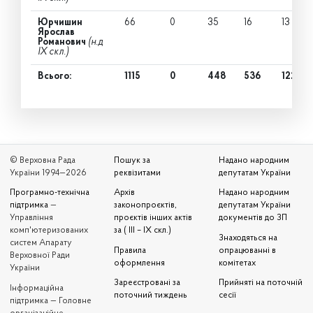
Юрчишин
66
0
35
16
13
Ярослав
Романович
(н.д
IX скл.)
Всього:
1115
0
448
536
122
© Верховна Рада
Пошук за
Надано народним
України 1994—2026
реквізитами
депутатам України
Програмно-технічна
Архів
Надано народним
підтримка
—
законопроєктів,
депутатам України
Управління
проєктів інших актів
документів до ЗП
комп'ютеризованих
за ( III – IX скл.)
Знаходяться на
систем Апарату
Правила
опрацюванні в
Верховної Ради
оформлення
комітетах
України
Зареєстровані за
Прийняті на поточній
Iнформаційна
поточний тиждень
сесії
підтримка — Головне