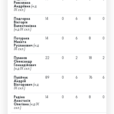
Роксолана
Андріївна
(н.д
IX скл.)
Подгорна
14
0
6
8
0
Вікторія
Валентинівна
(н.д IX скл.)
Потураєв
14
0
6
8
0
Микита
Русланович
(н.д
IX скл.)
Пузанов
22
0
2
18
2
Олександр
Геннадійович
(н.д IX скл.)
Пузійчук
89
0
6
76
6
Андрій
Вікторович
(н.д
IX скл.)
Радіна
14
0
6
8
0
Анастасія
Олегівна
(н.д IX
скл.)