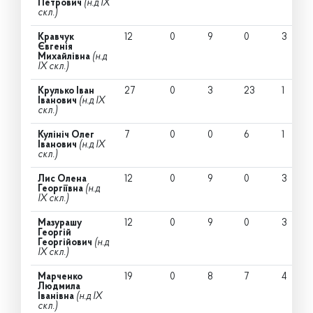
Петрович
(н.д IX
скл.)
Кравчук
12
0
9
0
3
Євгенія
Михайлівна
(н.д
IX скл.)
Крулько Іван
27
0
3
23
1
Іванович
(н.д IX
скл.)
Кулініч Олег
7
0
0
6
1
Іванович
(н.д IX
скл.)
Лис Олена
12
0
9
0
3
Георгіївна
(н.д
IX скл.)
Мазурашу
12
0
9
0
3
Георгій
Георгійович
(н.д
IX скл.)
Марченко
19
0
8
7
4
Людмила
Іванівна
(н.д IX
скл.)