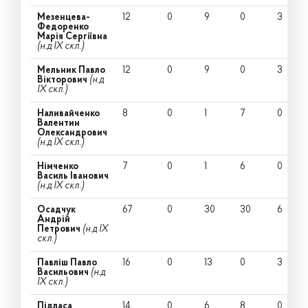
Мезенцева-
12
0
9
0
3
Федоренко
Марія Сергіївна
(н.д IX скл.)
Мельник Павло
12
0
9
0
3
Вікторович
(н.д
IX скл.)
Наливайченко
8
0
1
7
0
Валентин
Олександрович
(н.д IX скл.)
Німченко
7
0
1
6
0
Василь Іванович
(н.д IX скл.)
Осадчук
67
0
30
30
6
Андрій
Петрович
(н.д IX
скл.)
Павліш Павло
16
0
13
0
3
Васильович
(н.д
IX скл.)
Підласа
14
0
6
8
0