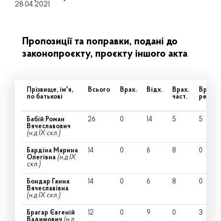
28.04.2021
Пропозиції та поправки, подані до
законопроєкту, проєкту іншого акта
Прізвище, ім'я,
Всього
Врах.
Відх.
Врах.
Врах.
по батькові
част.
ред.
Бабій Роман
26
0
14
5
5
Вячеславович
(н.д IX скл.)
Бардіна Марина
14
0
6
8
0
Олегівна
(н.д IX
скл.)
Бондар Ганна
14
0
6
8
0
Вячеславівна
(н.д IX скл.)
Брагар Євгеній
12
0
9
0
3
Вадимович
(н.д