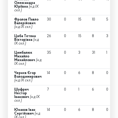
Олександра
Юріївна
(н.д IX
скл.)
Фролов Павло
30
0
15
10
5
Валерійович
(н.д IX скл.)
Циба Тетяна
26
0
15
8
3
Вікторівна
(н.д
IX скл.)
Цимбалюк
35
0
3
31
1
Михайло
Михайлович
(н.д
IX скл.)
Чернєв Єгор
14
0
6
8
0
Володимирович
(н.д IX скл.)
Шуфрич
7
0
1
6
0
Нестор
Іванович
(н.д IX
скл.)
Юнаков Іван
14
0
6
8
0
Сергійович
(н.д
IX скл.)