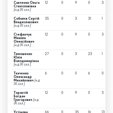
Савченко Ольга
12
0
9
0
3
Станіславівна
(н.д IX скл.)
Соболєв Сергій
35
0
3
31
1
Владиславович
(н.д IX скл.)
Стефанчук
12
0
9
0
3
Микола
Олексійович
(н.д IX скл.)
Тимошенко
27
0
3
23
1
Юлія
Володимирівна
(н.д IX скл.)
Ткаченко
6
0
0
6
0
Олександр
Михайлович
(н.д
IX скл.)
Торохтій
12
0
9
0
3
Богдан
Григорович
(н.д
IX скл.)
Устінова
66
0
35
16
13