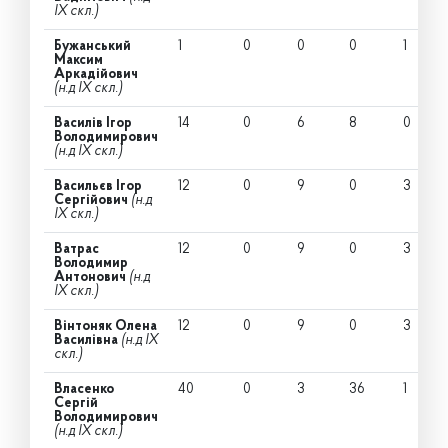
IX скл.)
Бужанський
1
0
0
0
1
Максим
Аркадійович
(н.д IX скл.)
Василів Ігор
14
0
6
8
0
Володимирович
(н.д IX скл.)
Васильєв Ігор
12
0
9
0
3
Сергійович
(н.д
IX скл.)
Ватрас
12
0
9
0
3
Володимир
Антонович
(н.д
IX скл.)
Вінтоняк Олена
12
0
9
0
3
Василівна
(н.д IX
скл.)
Власенко
40
0
3
36
1
Сергій
Володимирович
(н.д IX скл.)