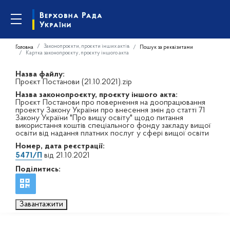
Законопроєкти, проєкти інших актів
Головна
Пошук за реквізитами
Картка законопроєкту, проєкту іншого акта
Назва файлу:
Проєкт Постанови (21.10.2021).zip
Назва законопроєкту, проєкту іншого акта:
Проєкт Постанови про повернення на доопрацювання
проекту Закону України про внесення змін до статті 71
Закону України "Про вищу освіту" щодо питання
використання коштів спеціального фонду закладу вищої
освіти від надання платних послуг у сфері вищої освіти
Номер, дата реєстрації:
5471/П
від 21.10.2021
Поділитись:
Завантажити