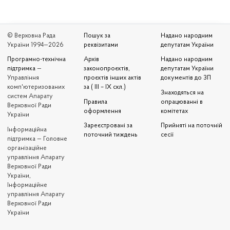
© Верховна Рада
Пошук за
Надано народним
України 1994—2026
реквізитами
депутатам України
Програмно-технічна
Архів
Надано народним
підтримка
—
законопроєктів,
депутатам України
Управління
проєктів інших актів
документів до ЗП
комп'ютеризованих
за ( III – IX скл.)
Знаходяться на
систем Апарату
Правила
опрацюванні в
Верховної Ради
оформлення
комітетах
України
Зареєстровані за
Прийняті на поточній
Iнформаційна
поточний тиждень
сесії
підтримка — Головне
організаційне
управління Апарату
Верховної Ради
України,
Інформаційне
управління Апарату
Верховної Ради
України