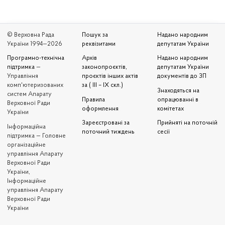
© Верховна Рада
Пошук за
Надано народним
України 1994—2026
реквізитами
депутатам України
Програмно-технічна
Архів
Надано народним
підтримка
—
законопроєктів,
депутатам України
Управління
проєктів інших актів
документів до ЗП
комп'ютеризованих
за ( III – IX скл.)
Знаходяться на
систем Апарату
Правила
опрацюванні в
Верховної Ради
оформлення
комітетах
України
Зареєстровані за
Прийняті на поточній
Iнформаційна
поточний тиждень
сесії
підтримка — Головне
організаційне
управління Апарату
Верховної Ради
України,
Інформаційне
управління Апарату
Верховної Ради
України