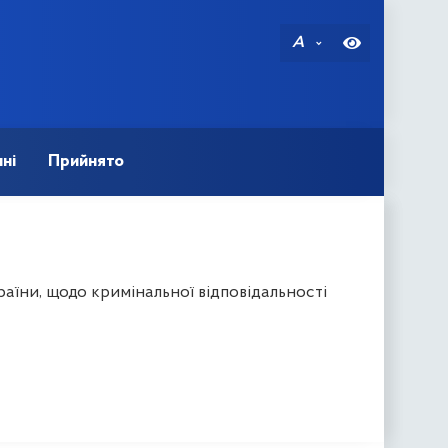
A
ні
Прийнято
аїни, щодо кримінальної відповідальності