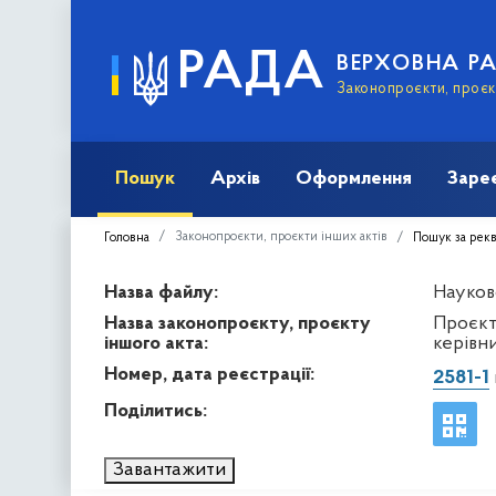
РАДА
ВЕРХОВНА Р
Законопроєкти, проєкт
Пошук
Архів
Оформлення
Заре
Законопроєкти, проєкти інших актів
Головна
Пошук за рек
Назва файлу:
Науков
Назва законопроєкту, проєкту
Проєкт
іншого акта:
керівни
Номер, дата реєстрації:
2581-1
Поділитись:
Завантажити