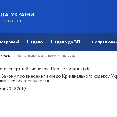
АДА УКРАЇНИ
и інших актів
єстровані
Надано
Надано до ЗП
На опрацюван
Картка законопроєкту, проєкту іншого акта
візитами
о-експертний висновок (Перше читання).zip
 Закону про внесення змін до Кримінального кодексу Укр
ків лісових господарств
від 20.12.2019