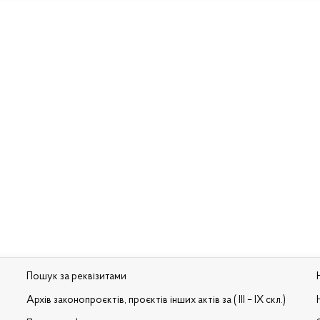
Пошук за реквізитами
Архів законопроєктів, проєктів інших актів за ( III – IX скл.)