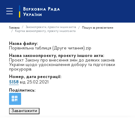
Законопроєкти, проєкти інших актів
Головна
Пошук за реквізитами
Картка законопроєкту, проєкту іншого акта
Назва файлу:
Порівняльна таблиця (Друге читання).zip
Назва законопроєкту, проєкту іншого акта:
Проєкт Закону про внесення змін до деяких законів
України щодо удосконалення добору та підготовки
прокурорів
Номер, дата реєстрації:
5158
від 25.02.2021
Поділитись:
Завантажити