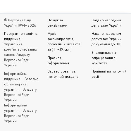
© Верховна Рада
Пошук за
Надано народним
України 1994—2026
реквізитами
депутатам України
Програмно-технічна
Архів
Надано народним
підтримка
—
законопроєктів,
депутатам України
Управління
проєктів інших актів
документів до ЗП
комп'ютеризованих
за ( III – IX скл.)
Знаходяться на
систем Апарату
Правила
опрацюванні в
Верховної Ради
оформлення
комітетах
України
Зареєстровані за
Прийняті на поточній
Iнформаційна
поточний тиждень
сесії
підтримка — Головне
організаційне
управління Апарату
Верховної Ради
України,
Інформаційне
управління Апарату
Верховної Ради
України