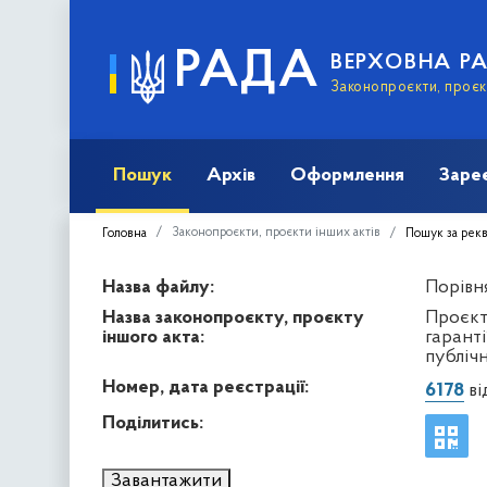
РАДА
ВЕРХОВНА Р
Законопроєкти, проєкт
Пошук
Архів
Оформлення
Заре
Законопроєкти, проєкти інших актів
Головна
Пошук за рек
Назва файлу:
Порівня
Назва законопроєкту, проєкту
Проєкт
іншого акта:
гаранті
публічн
Номер, дата реєстрації:
6178
ві
Поділитись:
Завантажити