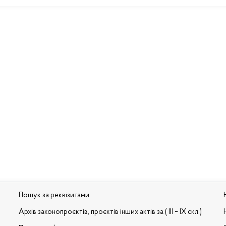
Пошук за реквізитами
Архів законопроєктів, проєктів інших актів за ( III – IX скл.)