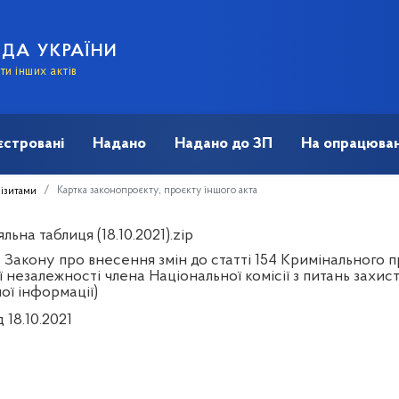
АДА УКРАЇНИ
и інших актів
єстровані
Надано
Надано до ЗП
На опрацюван
Картка законопроєкту, проєкту іншого акта
візитами
льна таблиця (18.10.2021).zip
 Закону про внесення змін до статті 154 Кримінального 
ї незалежності члена Національної комісії з питань захи
ої інформації)
д 18.10.2021