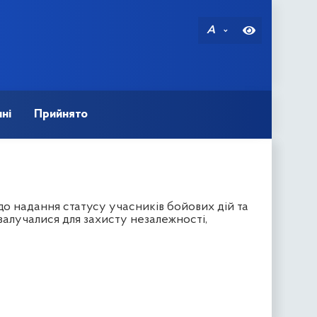
A
ні
Прийнято
до надання статусу учасників бойових дій та
залучалися для захисту незалежності,