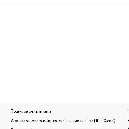
Пошук за реквізитами
Архів законопроєктів, проєктів інших актів за ( III – IX скл.)