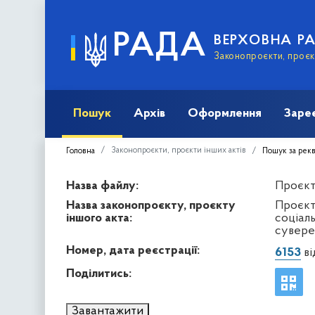
РАДА
ВЕРХОВНА Р
Законопроєкти, проєкт
Пошук
Архів
Оформлення
Заре
Законопроєкти, проєкти інших актів
Головна
Пошук за рек
Назва файлу:
Проєкт 
Назва законопроєкту, проєкту
Проєкт
іншого акта:
соціал
суверен
Номер, дата реєстрації:
6153
ві
Поділитись:
Завантажити