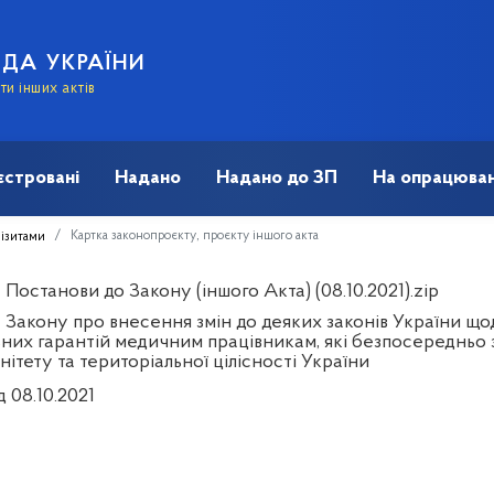
АДА УКРАЇНИ
и інших актів
єстровані
Надано
Надано до ЗП
На опрацюван
Картка законопроєкту, проєкту іншого акта
візитами
Постанови до Закону (іншого Акта) (08.10.2021).zip
 Закону про внесення змін до деяких законів України що
ьних гарантій медичним працівникам, які безпосередньо 
ітету та територіальної цілісності України
д 08.10.2021