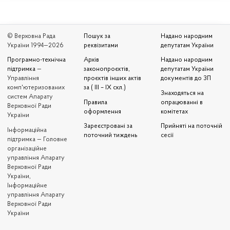
© Верховна Рада
Пошук за
Надано народним
України 1994—2026
реквізитами
депутатам України
Програмно-технічна
Архів
Надано народним
підтримка
—
законопроєктів,
депутатам України
Управління
проєктів інших актів
документів до ЗП
комп'ютеризованих
за ( III – IX скл.)
Знаходяться на
систем Апарату
Правила
опрацюванні в
Верховної Ради
оформлення
комітетах
України
Зареєстровані за
Прийняті на поточній
Iнформаційна
поточний тиждень
сесії
підтримка — Головне
організаційне
управління Апарату
Верховної Ради
України,
Інформаційне
управління Апарату
Верховної Ради
України