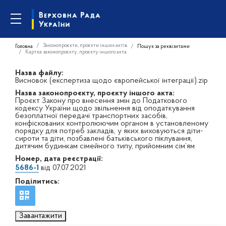
Законопроєкти, проєкти інших актів
Головна
Пошук за реквізитами
Картка законопроєкту, проєкту іншого акта
Назва файлу:
Висновок (експертиза щодо європейської інтеграції).zip
Назва законопроєкту, проєкту іншого акта:
Проєкт Закону про внесення змін до Податкового
кодексу України щодо звільнення від оподаткування
безоплатної передачі транспортних засобів,
конфіскованих контролюючим органом в установленому
порядку для потреб закладів, у яких виховуються діти-
сироти та діти, позбавлені батьківського піклування,
дитячим будинкам сімейного типу, прийомним сім’ям
Номер, дата реєстрації:
5686-1
від 07.07.2021
Поділитись:
Завантажити