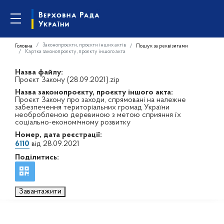
Законопроєкти, проєкти інших актів
Головна
Пошук за реквізитами
Картка законопроєкту, проєкту іншого акта
Назва файлу:
Проєкт Закону (28.09.2021).zip
Назва законопроєкту, проєкту іншого акта:
Проєкт Закону про заходи, спрямовані на належне
забезпечення територіальних громад України
необробленою деревиною з метою сприяння їх
соціально-економічному розвитку
Номер, дата реєстрації:
6110
від 28.09.2021
Поділитись:
Завантажити