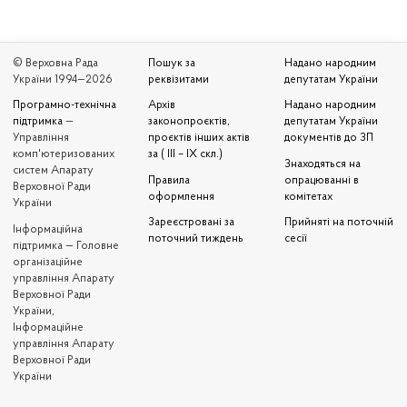
© Верховна Рада
Пошук за
Надано народним
України 1994—2026
реквізитами
депутатам України
Програмно-технічна
Архів
Надано народним
підтримка
—
законопроєктів,
депутатам України
Управління
проєктів інших актів
документів до ЗП
комп'ютеризованих
за ( III – IX скл.)
Знаходяться на
систем Апарату
Правила
опрацюванні в
Верховної Ради
оформлення
комітетах
України
Зареєстровані за
Прийняті на поточній
Iнформаційна
поточний тиждень
сесії
підтримка — Головне
організаційне
управління Апарату
Верховної Ради
України,
Інформаційне
управління Апарату
Верховної Ради
України