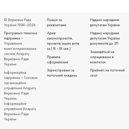
© Верховна Рада
Пошук за
Надано народним
України 1994—2026
реквізитами
депутатам України
Програмно-технічна
Архів
Надано народним
підтримка
—
законопроєктів,
депутатам України
Управління
проєктів інших актів
документів до ЗП
комп'ютеризованих
за ( III – IX скл.)
Знаходяться на
систем Апарату
Правила
опрацюванні в
Верховної Ради
оформлення
комітетах
України
Зареєстровані за
Прийняті на поточній
Iнформаційна
поточний тиждень
сесії
підтримка — Головне
організаційне
управління Апарату
Верховної Ради
України,
Інформаційне
управління Апарату
Верховної Ради
України