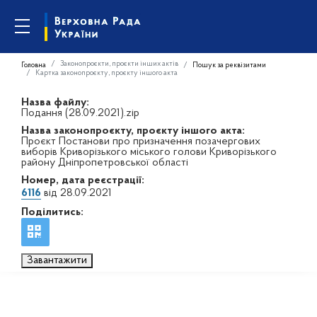
Законопроєкти, проєкти інших актів
Головна
Пошук за реквізитами
Картка законопроєкту, проєкту іншого акта
Назва файлу:
Подання (28.09.2021).zip
Назва законопроєкту, проєкту іншого акта:
Проєкт Постанови про призначення позачергових
виборів Криворізького міського голови Криворізького
району Дніпропетровської області
Номер, дата реєстрації:
6116
від 28.09.2021
Поділитись:
Завантажити