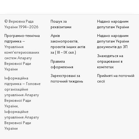
© Верховна Рада
Пошук за
Надано народним
України 1994—2026
реквізитами
депутатам України
Програмно-технічна
Архів
Надано народним
підтримка
—
законопроєктів,
депутатам України
Управління
проєктів інших актів
документів до ЗП
комп'ютеризованих
за ( III – IX скл.)
Знаходяться на
систем Апарату
Правила
опрацюванні в
Верховної Ради
оформлення
комітетах
України
Зареєстровані за
Прийняті на поточній
Iнформаційна
поточний тиждень
сесії
підтримка — Головне
організаційне
управління Апарату
Верховної Ради
України,
Інформаційне
управління Апарату
Верховної Ради
України