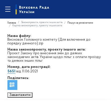
Законопроєкти, проєкти інших актів
Головна
Пошук за реквізитами
Картка законопроєкту, проєкту іншого акта
Назва файлу:
Висновок Головного комітету (Для включення до
порядку денного).zip
Назва законопроєкту, проєкту іншого акта:
Проєкт Закону про внесення змін до деяких
законодавчих актів України щодо пільг з оплати проїзду
та деяких інших пільг
Номер, дата реєстрації:
5651
від 11.06.2021
Поділитись:
Завантажити