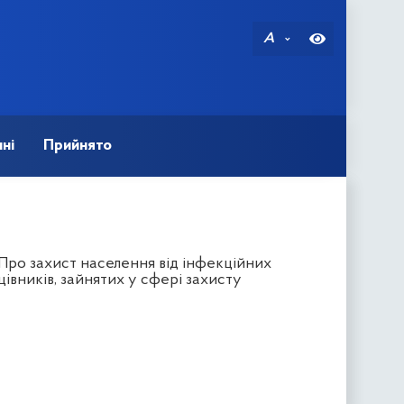
A
ні
Прийнято
«Про захист населення від інфекційних
івників, зайнятих у сфері захисту