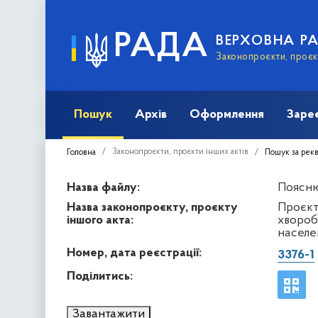
РАДА
ВЕРХОВНА Р
Законопроєкти, проєкт
Пошук
Архів
Оформлення
Заре
Законопроєкти, проєкти інших актів
Головна
Пошук за рек
Назва файлу:
Пояснюв
Назва законопроєкту, проєкту
Проєкт
іншого акта:
хвороб
населен
Номер, дата реєстрації:
3376-1
Поділитись:
Завантажити