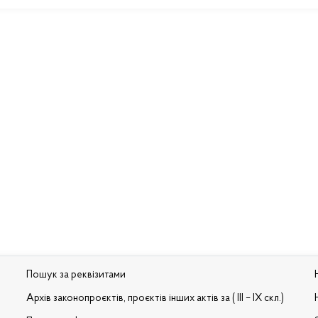
Пошук за реквізитами
Архів законопроєктів, проєктів інших актів за ( III – IX скл.)