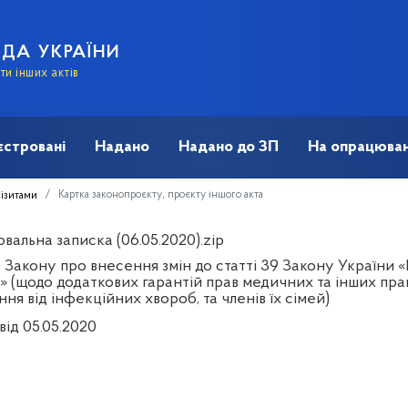
АДА УКРАЇНИ
и інших актів
єстровані
Надано
Надано до ЗП
На опрацюван
Картка законопроєкту, проєкту іншого акта
візитами
альна записка (06.05.2020).zip
 Закону про внесення змін до статті 39 Закону України 
» (щодо додаткових гарантій прав медичних та інших прац
ня від інфекційних хвороб, та членів їх сімей)
від 05.05.2020