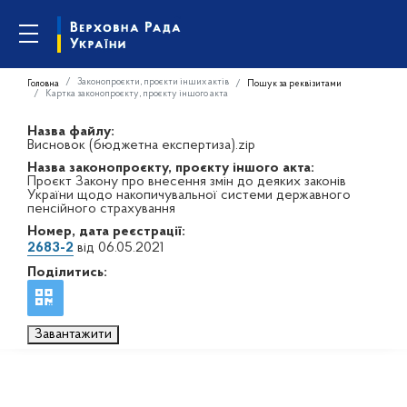
Законопроєкти, проєкти інших актів
Головна
Пошук за реквізитами
Картка законопроєкту, проєкту іншого акта
Назва файлу:
Висновок (бюджетна експертиза).zip
Назва законопроєкту, проєкту іншого акта:
Проєкт Закону про внесення змін до деяких законів
України щодо накопичувальної системи державного
пенсійного страхування
Номер, дата реєстрації:
2683-2
від 06.05.2021
Поділитись:
Завантажити