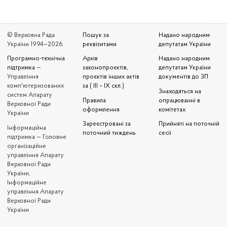
© Верховна Рада
Пошук за
Надано народним
України 1994—2026
реквізитами
депутатам України
Програмно-технічна
Архів
Надано народним
підтримка
—
законопроєктів,
депутатам України
Управління
проєктів інших актів
документів до ЗП
комп'ютеризованих
за ( III – IX скл.)
Знаходяться на
систем Апарату
Правила
опрацюванні в
Верховної Ради
оформлення
комітетах
України
Зареєстровані за
Прийняті на поточній
Iнформаційна
поточний тиждень
сесії
підтримка — Головне
організаційне
управління Апарату
Верховної Ради
України,
Інформаційне
управління Апарату
Верховної Ради
України