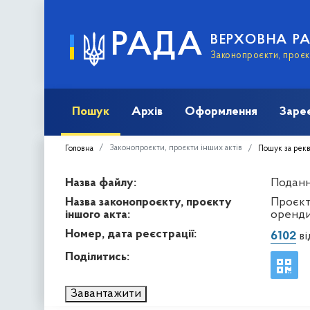
РАДА
ВЕРХОВНА Р
Законопроєкти, проєкт
Пошук
Архів
Оформлення
Заре
Законопроєкти, проєкти інших актів
Головна
Пошук за рек
Назва файлу:
Подання
Назва законопроєкту, проєкту
Проєкт
іншого акта:
оренди
Номер, дата реєстрації:
6102
ві
Поділитись:
Завантажити