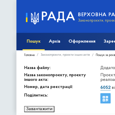
РАДА
ВЕРХОВНА Р
Законопроєкти, проєкт
Пошук
Архів
Оформлення
Заре
Законопроєкти, проєкти інших актів
Головна
Пошук за рек
Назва файлу:
Додаток
Назва законопроєкту, проєкту
Проєкт
іншого акта:
реаліза
Номер, дата реєстрації:
6052
ві
Поділитись:
Завантажити