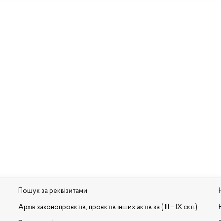
Пошук за реквізитами
Архів законопроєктів, проєктів інших актів за ( III – IX скл.)