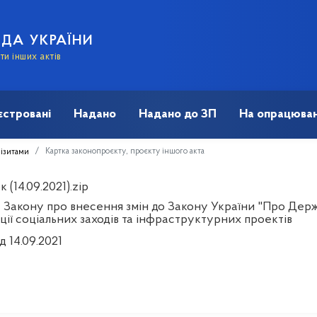
АДА УКРАЇНИ
и інших актів
єстровані
Надано
Надано до ЗП
На опрацюван
Картка законопроєкту, проєкту іншого акта
візитами
 (14.09.2021).zip
 Закону про внесення змін до Закону України "Про Держ
ції соціальних заходів та інфраструктурних проектів
д 14.09.2021