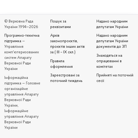
© Верховна Рада
Пошук за
Надано народним
України 1994—2026
реквізитами
депутатам України
Програмно-технічна
Архів
Надано народним
підтримка
—
законопроєктів,
депутатам України
Управління
проєктів інших актів
документів до ЗП
комп'ютеризованих
за ( III – IX скл.)
Знаходяться на
систем Апарату
Правила
опрацюванні в
Верховної Ради
оформлення
комітетах
України
Зареєстровані за
Прийняті на поточній
Iнформаційна
поточний тиждень
сесії
підтримка — Головне
організаційне
управління Апарату
Верховної Ради
України,
Інформаційне
управління Апарату
Верховної Ради
України