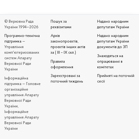
© Верховна Рада
Пошук за
Надано народним
України 1994—2026
реквізитами
депутатам України
Програмно-технічна
Архів
Надано народним
підтримка
—
законопроєктів,
депутатам України
Управління
проєктів інших актів
документів до ЗП
комп'ютеризованих
за ( III – IX скл.)
Знаходяться на
систем Апарату
Правила
опрацюванні в
Верховної Ради
оформлення
комітетах
України
Зареєстровані за
Прийняті на поточній
Iнформаційна
поточний тиждень
сесії
підтримка — Головне
організаційне
управління Апарату
Верховної Ради
України,
Інформаційне
управління Апарату
Верховної Ради
України