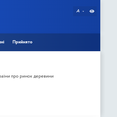
A
ні
Прийнято
раїни про ринок деревини