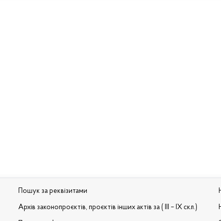
Пошук за реквізитами
Архів законопроєктів, проєктів інших актів за ( III – IX скл.)