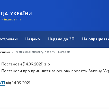
АДА УКРАЇНИ
и інших актів
єстровані
Надано
Надано до ЗП
На опрацюван
Картка законопроєкту, проєкту іншого акта
візитами
Постанови (14.09.2021).zip
 Постанови про прийняття за основу проекту Закону Ук
д/П
від 14.09.2021