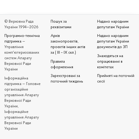
© Верховна Рада
Пошук за
Надано народним
України 1994—2026
реквізитами
депутатам України
Програмно-технічна
Архів
Надано народним
підтримка
—
законопроєктів,
депутатам України
Управління
проєктів інших актів
документів до ЗП
комп'ютеризованих
за ( III – IX скл.)
Знаходяться на
систем Апарату
Правила
опрацюванні в
Верховної Ради
оформлення
комітетах
України
Зареєстровані за
Прийняті на поточній
Iнформаційна
поточний тиждень
сесії
підтримка — Головне
організаційне
управління Апарату
Верховної Ради
України,
Інформаційне
управління Апарату
Верховної Ради
України