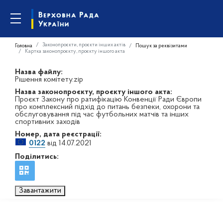
Законопроєкти, проєкти інших актів
Головна
Пошук за реквізитами
Картка законопроєкту, проєкту іншого акта
Назва файлу:
Рішення комітету.zip
Назва законопроєкту, проєкту іншого акта:
Проєкт Закону про ратифікацію Конвенції Ради Європи
про комплексний підхід до питань безпеки, охорони та
обслуговування під час футбольних матчів та інших
спортивних заходів
Номер, дата реєстрації:
0122
від 14.07.2021
Поділитись:
Завантажити