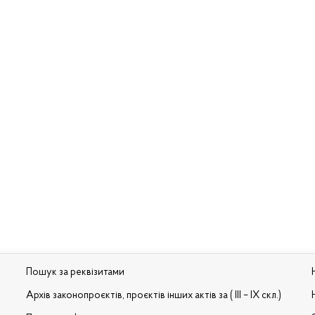
Пошук за реквізитами
Архів законопроєктів, проєктів інших актів за ( III – IX скл.)