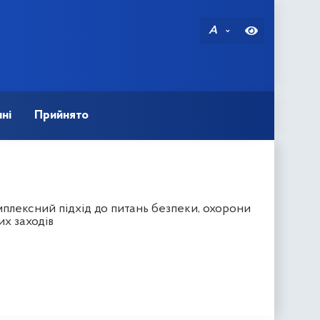
A
ні
Прийнято
плексний підхід до питань безпеки, охорони
их заходів