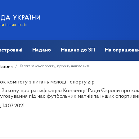
АДА УКРАЇНИ
и інших актів
єстровані
Надано
Надано до ЗП
На опрацюван
Картка законопроєкту, проєкту іншого акта
візитами
к комітету з питань молоді і спорту.zip
 Закону про ратифікацію Конвенції Ради Європи про ком
уговування під час футбольних матчів та інших спортивн
 14.07.2021