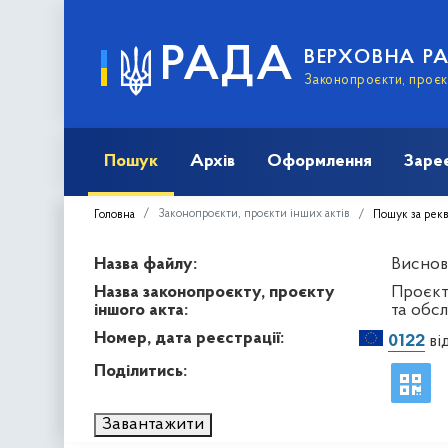
РАДА
ВЕРХОВНА Р
Законопроєкти, проєкт
Пошук
Архів
Оформлення
Заре
Законопроєкти, проєкти інших актів
Головна
Пошук за рек
Назва файлу:
Висново
Назва законопроєкту, проєкту
Проєкт
іншого акта:
та обсл
Номер, дата реєстрації:
0122
від
Поділитись:
Завантажити