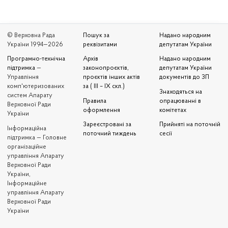
© Верховна Рада
Пошук за
Надано народним
України 1994—2026
реквізитами
депутатам України
Програмно-технічна
Архів
Надано народним
підтримка
—
законопроєктів,
депутатам України
Управління
проєктів інших актів
документів до ЗП
комп'ютеризованих
за ( III – IX скл.)
Знаходяться на
систем Апарату
Правила
опрацюванні в
Верховної Ради
оформлення
комітетах
України
Зареєстровані за
Прийняті на поточній
Iнформаційна
поточний тиждень
сесії
підтримка — Головне
організаційне
управління Апарату
Верховної Ради
України,
Інформаційне
управління Апарату
Верховної Ради
України