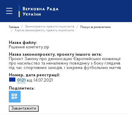
Законопроєкти, проєкти інших актів
Головна
Пошук за реквізитами
Картка законопроєкту, проєкту іншого акта
Назва файлу:
Рішення комітету.zip
Назва законопроєкту, проєкту іншого акта:
Проєкт Закону про денонсацію Європейської конвенції
про насильство та неналежну поведінку з боку глядачів
під час спортивних заходів, і зокрема футбольних матчів
Номер, дата реєстрації:
0121
від 14.07.2021
Поділитись:
Завантажити