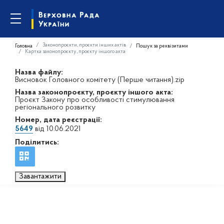
Законопроєкти, проєкти інших актів
Головна
Пошук за реквізитами
Картка законопроєкту, проєкту іншого акта
Назва файлу:
Висновок Головного комітету (Перше читання).zip
Назва законопроєкту, проєкту іншого акта:
Проєкт Закону про особливості стимулювання
регіонального розвитку
Номер, дата реєстрації:
5649
від 10.06.2021
Поділитись:
Завантажити