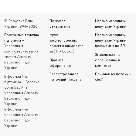
© Верховна Рада
Пошук за
Надано народним
України 1994—2026
реквізитами
депутатам України
Програмно-технічна
Архів
Надано народним
підтримка
—
законопроєктів,
депутатам України
Управління
проєктів інших актів
документів до ЗП
комп'ютеризованих
за ( III – IX скл.)
Знаходяться на
систем Апарату
Правила
опрацюванні в
Верховної Ради
оформлення
комітетах
України
Зареєстровані за
Прийняті на поточній
Iнформаційна
поточний тиждень
сесії
підтримка — Головне
організаційне
управління Апарату
Верховної Ради
України,
Інформаційне
управління Апарату
Верховної Ради
України