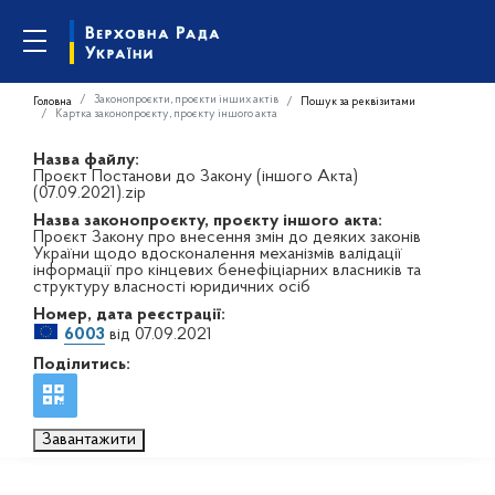
Законопроєкти, проєкти інших актів
Головна
Пошук за реквізитами
Картка законопроєкту, проєкту іншого акта
Назва файлу:
Проєкт Постанови до Закону (іншого Акта)
(07.09.2021).zip
Назва законопроєкту, проєкту іншого акта:
Проєкт Закону про внесення змін до деяких законів
України щодо вдосконалення механізмів валідації
інформації про кінцевих бенефіціарних власників та
структуру власності юридичних осіб
Номер, дата реєстрації:
6003
від 07.09.2021
Поділитись:
Завантажити