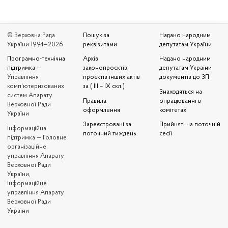
© Верховна Рада
Пошук за
Надано народним
України 1994—2026
реквізитами
депутатам України
Програмно-технічна
Архів
Надано народним
підтримка
—
законопроєктів,
депутатам України
Управління
проєктів інших актів
документів до ЗП
комп'ютеризованих
за ( III – IX скл.)
Знаходяться на
систем Апарату
Правила
опрацюванні в
Верховної Ради
оформлення
комітетах
України
Зареєстровані за
Прийняті на поточній
Iнформаційна
поточний тиждень
сесії
підтримка — Головне
організаційне
управління Апарату
Верховної Ради
України,
Інформаційне
управління Апарату
Верховної Ради
України