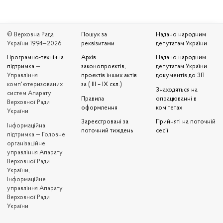
© Верховна Рада
Пошук за
Надано народним
України 1994—2026
реквізитами
депутатам України
Програмно-технічна
Архів
Надано народним
підтримка
—
законопроєктів,
депутатам України
Управління
проєктів інших актів
документів до ЗП
комп'ютеризованих
за ( III – IX скл.)
Знаходяться на
систем Апарату
Правила
опрацюванні в
Верховної Ради
оформлення
комітетах
України
Зареєстровані за
Прийняті на поточній
Iнформаційна
поточний тиждень
сесії
підтримка — Головне
організаційне
управління Апарату
Верховної Ради
України,
Інформаційне
управління Апарату
Верховної Ради
України