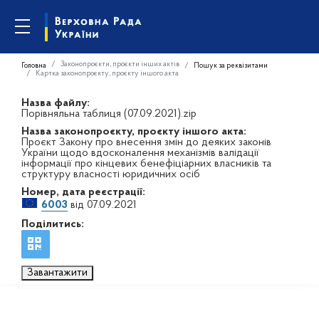
Законопроєкти, проєкти інших актів
Головна
Пошук за реквізитами
Картка законопроєкту, проєкту іншого акта
Назва файлу:
Порівняльна таблиця (07.09.2021).zip
Назва законопроєкту, проєкту іншого акта:
Проєкт Закону про внесення змін до деяких законів
України щодо вдосконалення механізмів валідації
інформації про кінцевих бенефіціарних власників та
структуру власності юридичних осіб
Номер, дата реєстрації:
6003
від 07.09.2021
Поділитись:
Завантажити