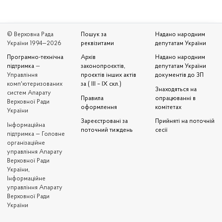
© Верховна Рада
Пошук за
Надано народним
України 1994—2026
реквізитами
депутатам України
Програмно-технічна
Архів
Надано народним
підтримка
—
законопроєктів,
депутатам України
Управління
проєктів інших актів
документів до ЗП
комп'ютеризованих
за ( III – IX скл.)
Знаходяться на
систем Апарату
Правила
опрацюванні в
Верховної Ради
оформлення
комітетах
України
Зареєстровані за
Прийняті на поточній
Iнформаційна
поточний тиждень
сесії
підтримка — Головне
організаційне
управління Апарату
Верховної Ради
України,
Інформаційне
управління Апарату
Верховної Ради
України