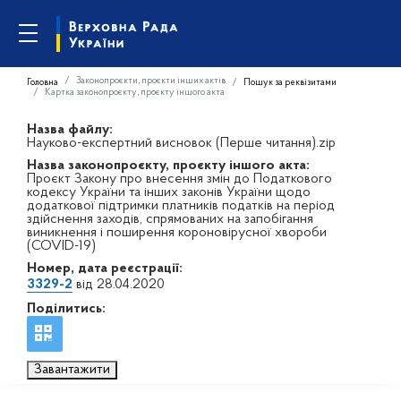
Законопроєкти, проєкти інших актів
Головна
Пошук за реквізитами
Картка законопроєкту, проєкту іншого акта
Назва файлу:
Науково-експертний висновок (Перше читання).zip
Назва законопроєкту, проєкту іншого акта:
Проєкт Закону про внесення змін до Податкового
кодексу України та інших законів України щодо
додаткової підтримки платників податків на період
здійснення заходів, спрямованих на запобігання
виникнення і поширення короновірусної хвороби
(COVID-19)
Номер, дата реєстрації:
3329-2
від 28.04.2020
Поділитись:
Завантажити