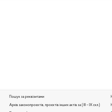
Пошук за реквізитами
Архів законопроєктів, проєктів інших актів за ( III – IX скл.)