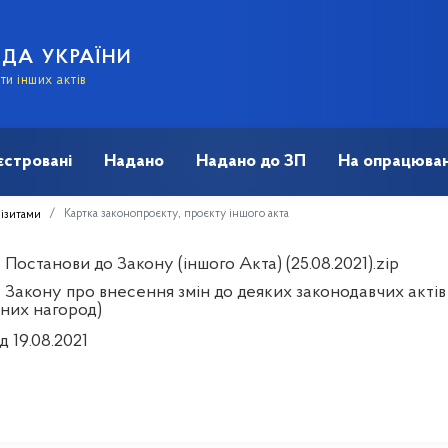
АДА УКРАЇНИ
и інших актів
єстровані
Надано
Надано до ЗП
На опрацюван
Картка законопроєкту, проєкту іншого акта
візитами
Постанови до Закону (іншого Акта) (25.08.2021).zip
 Закону про внесення змін до деяких законодавчих актів
них нагород)
д 19.08.2021