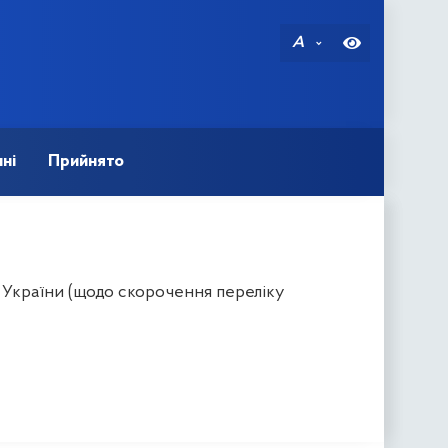
A
ні
Прийнято
 України (щодо скорочення переліку