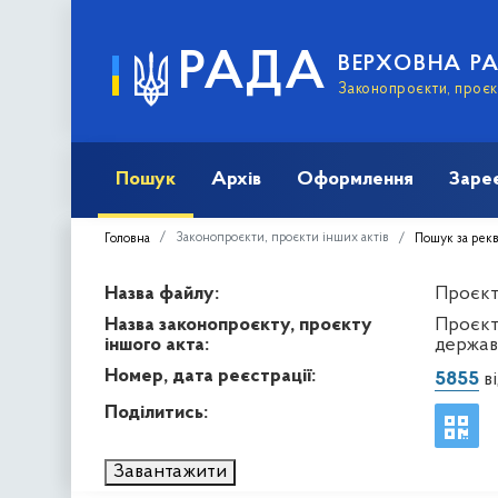
РАДА
ВЕРХОВНА Р
Законопроєкти, проєкт
Пошук
Архів
Оформлення
Заре
Законопроєкти, проєкти інших актів
Головна
Пошук за рек
Назва файлу:
Проєкт 
Назва законопроєкту, проєкту
Проєкт
іншого акта:
держав
Номер, дата реєстрації:
5855
ві
Поділитись:
Завантажити