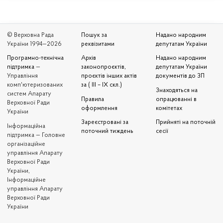
© Верховна Рада
Пошук за
Надано народним
України 1994—2026
реквізитами
депутатам України
Програмно-технічна
Архів
Надано народним
підтримка
—
законопроєктів,
депутатам України
Управління
проєктів інших актів
документів до ЗП
комп'ютеризованих
за ( III – IX скл.)
Знаходяться на
систем Апарату
Правила
опрацюванні в
Верховної Ради
оформлення
комітетах
України
Зареєстровані за
Прийняті на поточній
Iнформаційна
поточний тиждень
сесії
підтримка — Головне
організаційне
управління Апарату
Верховної Ради
України,
Інформаційне
управління Апарату
Верховної Ради
України