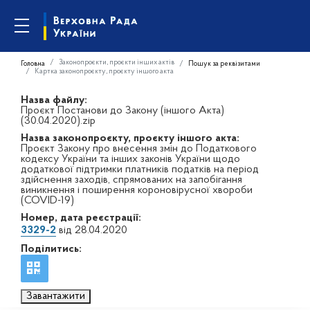
Законопроєкти, проєкти інших актів
Головна
Пошук за реквізитами
Картка законопроєкту, проєкту іншого акта
Назва файлу:
Проєкт Постанови до Закону (іншого Акта)
(30.04.2020).zip
Назва законопроєкту, проєкту іншого акта:
Проєкт Закону про внесення змін до Податкового
кодексу України та інших законів України щодо
додаткової підтримки платників податків на період
здійснення заходів, спрямованих на запобігання
виникнення і поширення короновірусної хвороби
(COVID-19)
Номер, дата реєстрації:
3329-2
від 28.04.2020
Поділитись:
Завантажити