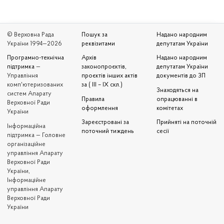
© Верховна Рада
Пошук за
Надано народним
України 1994—2026
реквізитами
депутатам України
Програмно-технічна
Архів
Надано народним
підтримка
—
законопроєктів,
депутатам України
Управління
проєктів інших актів
документів до ЗП
комп'ютеризованих
за ( III – IX скл.)
Знаходяться на
систем Апарату
Правила
опрацюванні в
Верховної Ради
оформлення
комітетах
України
Зареєстровані за
Прийняті на поточній
Iнформаційна
поточний тиждень
сесії
підтримка — Головне
організаційне
управління Апарату
Верховної Ради
України,
Інформаційне
управління Апарату
Верховної Ради
України