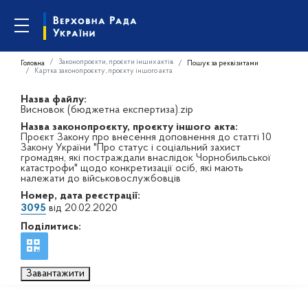
Законопроєкти, проєкти інших актів
Головна
Пошук за реквізитами
Картка законопроєкту, проєкту іншого акта
Назва файлу:
Висновок (бюджетна експертиза).zip
Назва законопроєкту, проєкту іншого акта:
Проєкт Закону про внесення доповнення до статті 10
Закону України "Про статус і соціальний захист
громадян, які постраждали внаслідок Чорнобильської
катастрофи" щодо конкретизації осіб, які мають
належати до військовослужбовців
Номер, дата реєстрації:
3095
від 20.02.2020
Поділитись:
Завантажити