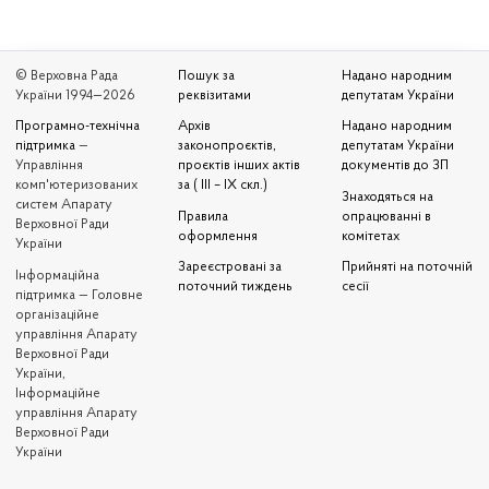
© Верховна Рада
Пошук за
Надано народним
України 1994—2026
реквізитами
депутатам України
Програмно-технічна
Архів
Надано народним
підтримка
—
законопроєктів,
депутатам України
Управління
проєктів інших актів
документів до ЗП
комп'ютеризованих
за ( III – IX скл.)
Знаходяться на
систем Апарату
Правила
опрацюванні в
Верховної Ради
оформлення
комітетах
України
Зареєстровані за
Прийняті на поточній
Iнформаційна
поточний тиждень
сесії
підтримка — Головне
організаційне
управління Апарату
Верховної Ради
України,
Інформаційне
управління Апарату
Верховної Ради
України