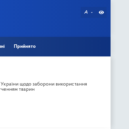
A
ні
Прийнято
в України щодо заборони використання
лученням тварин