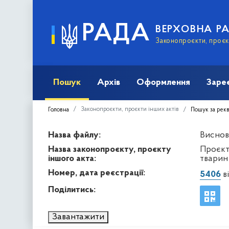
РАДА
ВЕРХОВНА Р
Законопроєкти, проєкт
Пошук
Архів
Оформлення
Заре
Законопроєкти, проєкти інших актів
Головна
Пошук за рек
Назва файлу:
Виснов
Назва законопроєкту, проєкту
Проєкт
іншого акта:
тварин
Номер, дата реєстрації:
5406
ві
Поділитись:
Завантажити