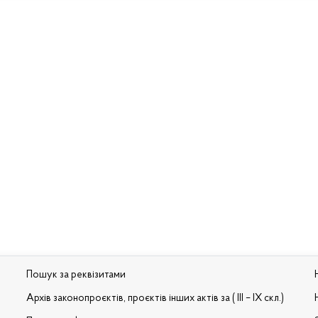
Пошук за реквізитами
Архів законопроєктів, проєктів інших актів за ( III – IX скл.)