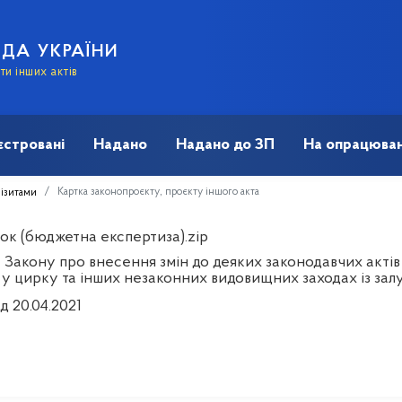
АДА УКРАЇНИ
и інших актів
єстровані
Надано
Надано до ЗП
На опрацюван
Картка законопроєкту, проєкту іншого акта
візитами
ок (бюджетна експертиза).zip
 Закону про внесення змін до деяких законодавчих акті
 у цирку та інших незаконних видовищних заходах із за
д 20.04.2021