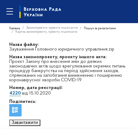
Законопроєкти, проєкти інших актів
Головна
Пошук за реквізитами
Картка законопроєкту, проєкту іншого акта
Назва файлу:
Зауваження Головного юридичного управління.zip
Назва законопроєкту, проєкту іншого акта:
Проєкт Закону про внесення змін до деяких
законодавчих актів щодо врегулювання окремих питань
процедур банкрутства на період здійснення заходів,
спрямованих на запобігання виникненню і поширенню
коронавірусної хвороби COVID-19
Номер, дата реєстрації:
4220
від 15.10.2020
Поділитись:
Завантажити