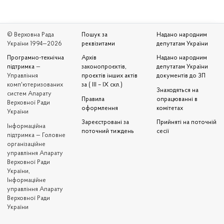
© Верховна Рада
Пошук за
Надано народним
України 1994—2026
реквізитами
депутатам України
Програмно-технічна
Архів
Надано народним
підтримка
—
законопроєктів,
депутатам України
Управління
проєктів інших актів
документів до ЗП
комп'ютеризованих
за ( III – IX скл.)
Знаходяться на
систем Апарату
Правила
опрацюванні в
Верховної Ради
оформлення
комітетах
України
Зареєстровані за
Прийняті на поточній
Iнформаційна
поточний тиждень
сесії
підтримка — Головне
організаційне
управління Апарату
Верховної Ради
України,
Інформаційне
управління Апарату
Верховної Ради
України